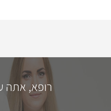
רופא, אתה ע