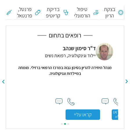
נ
בצקת
טיפול
בדיקת
פרנטל,
גו
הריון
הורמונלי
קריוטיפ
פרנטאל
אנ
D
רופאים בתחום
ד"ר סימון שנהב
יילוד וגינקולוגיה, רפואת נשים
מנהל היחידה להריון בסיכון גבוה במרכז הרפואי ברזילי. מומחה
במיילדות וגניקולוגיה.
"דר
ון
ה
קראו
קראו עליי
עליי