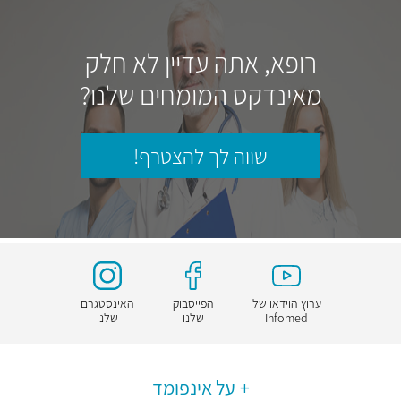
רופא, אתה עדיין לא חלק
מאינדקס המומחים שלנו?
שווה לך להצטרף!
ערוץ הוידאו של
הפייסבוק
האינסטגרם
Infomed
שלנו
שלנו
על אינפומד