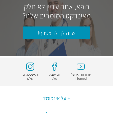
רופא, אתה עדיין לא חלק
מאינדקס המומחים שלנו?
שווה לך להצטרף!
ערוץ הוידאו של
הפייסבוק
האינסטגרם
Infomed
שלנו
שלנו
על אינפומד