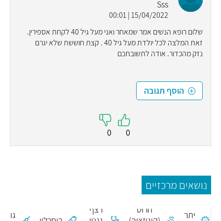
Sss
15/04/2022 | 00:01
שלום רופא הנשים אמר שמאחר ואני מעל גיל 40 לקחת אספירין.
זאת המלצה לכל יולדת מעל גיל 40 . קצת חוששת שלא יגרם
נזק מהכדור. אודה לתשובתכם
הוסף תגובה
0
0
נושאים מרכזיים
חיסון
כריתת
נגד
חרוט
רצף
יתר
גורם
(קוניזציה)
גנטי
בוסרלין