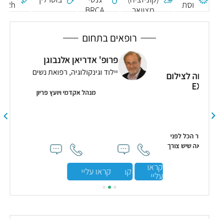
וסת
Rh -
מצוואר
BRCA
אנטי
הרחם
D
רופאים בתחום
פרופ' אדריאן אלנבוגן
יילוד וגינקולוגיה, רפואת נשים
ילום
מנהל אקדמי ויועץ פריון
מ
 לפני
 צורך
קראו
קבע תור
קראו עליי
עליי