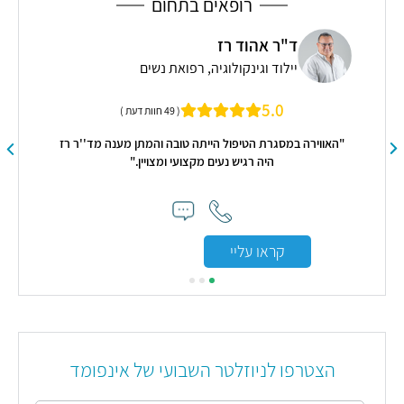
רופאים בתחום
ד"ר אהוד רז
יילוד וגינקולוגיה, רפואת נשים
אח
5.0
( 49 חוות דעת )
"
"האווירה במסגרת הטיפול הייתה טובה והמתן מענה מד''ר רז
היה רגיש נעים מקצועי ומצויין."
קראו עליי
הצטרפו לניוזלטר השבועי של אינפומד