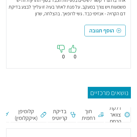
אחד בו הגרד קשור לשינויים בפעילות הכבד בסוף ההריון ולזה יש
משמעות ויש צורך במעקב. על מנת לאתר בעיה זו עלייך לבצע בדיקת
דם הקרויה - אנזימי כבד. גשי לרופאך. בהצלחה, שרון
הוסף תגובה
0
0
נושאים מרכזיים
ח
הזרעה
דלקת
תוך
בדיקת
קלומיפן
צוואר
רחמית
קריוטיפ
(איקקלומין)
הרחם
IUI
א