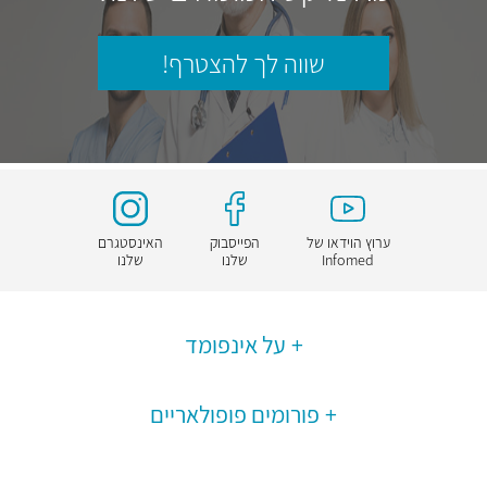
שווה לך להצטרף!
ערוץ הוידאו של
הפייסבוק
האינסטגרם
Infomed
שלנו
שלנו
על אינפומד
פורומים פופולאריים