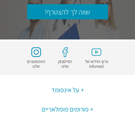
שווה לך להצטרף!
ערוץ הוידאו של
הפייסבוק
האינסטגרם
Infomed
שלנו
שלנו
על אינפומד
פורומים פופולאריים