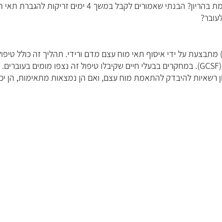
האם תרומת מוח עצם שלא באמצעות ניתוח מסוכנת אם התורמת בהריון? הבנתי שאמורים לקבל במשך 4 ימים זריקות ל
עובר?
מתבצעת על ידי איסוף תאי מוח עצם מדם ורידי. תהליך זה כולל טיפו
4 ימים לעידוד ייצור תאי אב במוח העצם על ידי זריקות נאופוגן (GCSF). במחקרים בבעלי חיים שקיבלו טיפול זה נצפו מומים בעובר
ן רשאיות להיבדק להתאמת מוח עצם, ואם הן נמצאות מתאימות, הן יכו