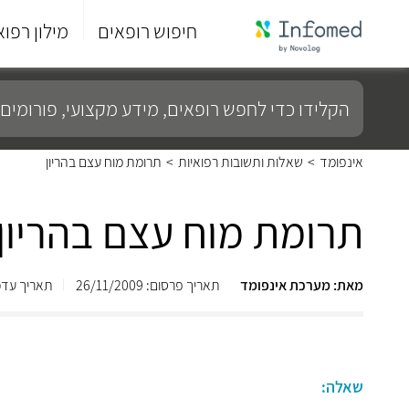
חיפוש רופאים
מילון רפוא
סוף
התפריט
הקלידו
הראשי.
כדי
לחפש
רופאים,
מידע
אינפומד
>
שאלות ותשובות רפואיות
>
תרומת מוח עצם בהריון
מקצועי,
פורומים
ועוד...
תרומת מוח עצם בהריון
מאת: מערכת אינפומד
תאריך פרסום: 26/11/2009
תאריך עדכון: /2013
שאלה: