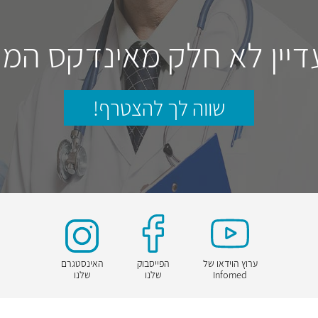
דיין לא חלק מאינדקס המו
שווה לך להצטרף!
ערוץ הוידאו של
הפייסבוק
האינסטגרם
Infomed
שלנו
שלנו