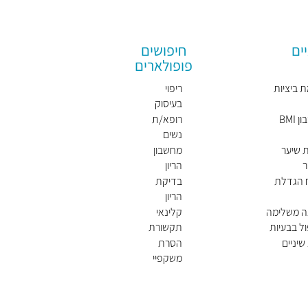
ים
חיפושים
פופולארים
 ביציות
ריפוי
בעיסוק
BMI
רופא/ת
נשים
מומלץ/
 שיער
מחשבון
ת
ר
הריון
ח הגדלת
בדיקת
הריון
ה משלימה
קלינאי
ל בבעיות
תקשורת
שיניים
הסרת
משקפיי
ם בלייזר