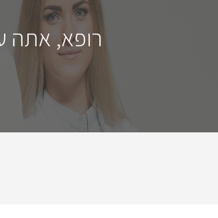
רופא, אתה ע