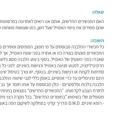
שאלה:
האם התכשירים החדשים, אותם אנו רואים לאחרונה בפרסומות, 
שהם מסירים את ציפוי האמייל שעל השן, כמו שעושות משחות שי
תשובה:
כל תכשירי ההלבנה מבוססים על מי חמצן, הממיסים ומסירים פי
התכשירים פוגעים בצורה כזו או אחרת בפני שטח האמייל, אך ל
שאבדו בפני השטח) של האמייל. בסוף ביצוע הלבנה מסוג כלשהו
הרמינרליזציה, למנוע פגיעה באמייל ורגישות בשיניים. לפני כל
סתימות לקויות או רגישות בשיניים. בנוסף, יש צורך בטיפול שינ
הינם מינימליים עד כדי אפסיים. באופן כללי לגבי שיטות ההל
הלבנה בלכות ופלסטרים) - כולן מבוססות על אותו חומר אך נבד
לחזרת הצבע לקדמותו. "התכשירים החדשים" נמצאים בתחתית סול
מטופלים שלי בשימוש "בחומרים החדשים". בכל מקרה רצוי פיקו
- רופא שיניים. D.M.D מדריך קליני במחלקה לשיקום הפה באוניברסיטת תל אביב.