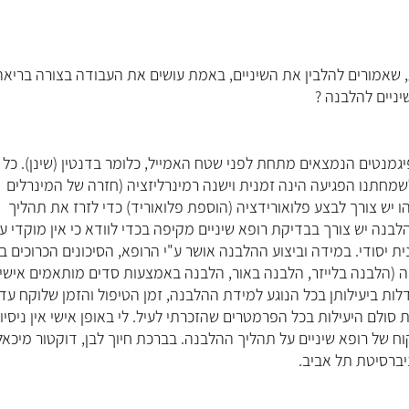
שאמורים להלבין את השיניים, באמת עושים את העבודה בצורה בריאה,
ניים להלבנה ?
גמנטים הנמצאים מתחת לפני שטח האמייל, כלומר בדנטין (שינן). כל
שמחתנו הפגיעה הינה זמנית וישנה רמינרליזציה (חזרה של המינרלים
 יש צורך לבצע פלואורידציה (הוספת פלואוריד) כדי לזרז את תהליך
 הלבנה יש צורך בבדיקת רופא שיניים מקיפה בכדי לוודא כי אין מוקדי 
נית יסודי. במידה וביצוע ההלבנה אושר ע"י הרופא, הסיכונים הכרוכים ב
בנה (הלבנה בלייזר, הלבנה באור, הלבנה באמצעות סדים מותאמים אישי
לות ביעילותן בכל הנוגע למידת ההלבנה, זמן הטיפול והזמן שלוקח עד
ם היעילות בכל הפרמטרים שהזכרתי לעיל. לי באופן אישי אין ניסיון
ח של רופא שיניים על תהליך ההלבנה. בברכת חיוך לבן, דוקטור מיכא