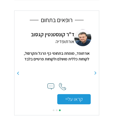
רופאים בתחום
ת מעוז-סגל
ד"ר קונסטנטין קגסוב
ד"ר
מונולוגיה
אורתופדיה
גסט
אורתופד, מומחה בתחומי כף הרגל והקרסול,
4.8
( 31 חוות דעת )
לקוחות כללית מושלם ולקוחות פרטיים בלבד
 ונחמדה"
"היתה אי הבנה 
אותי בלי 
קראו עליי
קראו עלי