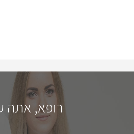
רופא, אתה ע