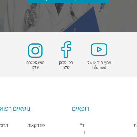
ערוץ הוידאו של
הפייסבוק
האינסטגרם
Infomed
שלנו
שלנו
רופאים
נושאים רפואי
ת
ד"
פונדקאות
תרומת
ר