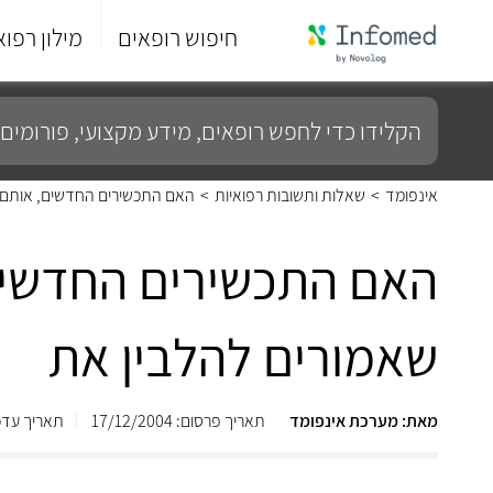
חיפוש רופאים
מילון רפוא
סוף
התפריט
הקלידו
הראשי.
כדי
לחפש
רופאים,
מידע
אינפומד
>
שאלות ותשובות רפואיות
>
האם התכשירים החדשים, אותם א
מקצועי,
פורומים
ועוד...
האם התכשירים החדשים,
שאמורים להלבין את
מאת: מערכת אינפומד
תאריך פרסום: 17/12/2004
תאריך עדכון: /2013