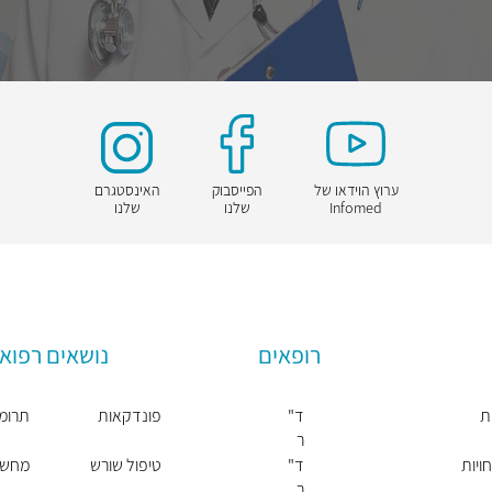
ערוץ הוידאו של
הפייסבוק
האינסטגרם
Infomed
שלנו
שלנו
רופאים
נושאים רפואי
ת
ד"
פונדקאות
תרומת
ר
אנ
ויות
ד"
טיפול שורש
מחשבון 
ה
ר