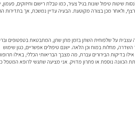
י לנסות שיטות טיפול שונות בגיל צעיר, כמו טבלת רישום וחיזוקים, פעמון, 
לה, וגם נטלתי ריטלין בתרסיס ל-3 חודשים ברצף, ולאחר מכן בצורה מקוטעת. הבעיה עדיין נמשכת, אך בתדירות 
א בעיה בשליטה עצבית על שלפוחית השתן בזמן מתן שתן, המתבטאת בטפטופים ובר
השדרה, מחלות במוח וכן הלאה. ישנם טיפולים אפשריים, כגון שימוש
ת אילו בדיקות הבירורים עברת, מה מצבך הבריאותי הכללי, באילו תרופו
ת הכוונה נוספת או פתרון מדויק. אני מציעה שתגשי לרופא המטפל כד