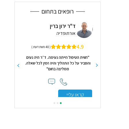
רופאים בתחום
פילוסוף
ד"ר ירון ברין
פרו
יים
אורתופדיה
ייל
מומחה בעל שם 
4.9
( 6 חוות דעת )
( 40 חוות דעת )
פוריות 
וד מקצועי , מבין את
"חווית הטיפול הייתה נעימה. ד״ר היה נעים
מקסימום. מאוד רגיש
והסביר על כל התהליך והיה זמין לכל שאלה.
 המון ביטחון ."
ממליצה בחום"
קראו עלי
קראו עליי