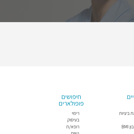
ים
חיפושים
פופולארים
 ביציות
ריפוי
בעיסוק
BMI
רופא/ת
נשים