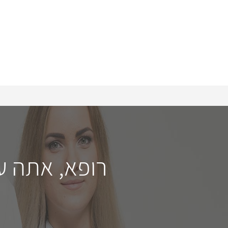
רופא, אתה ע