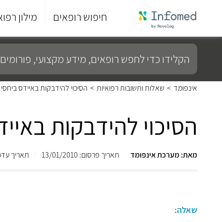
חיפוש רופאים
מילון רפוא
סוף
התפריט
הקלידו
הראשי.
כדי
לחפש
רופאים,
מידע
אינפומד
>
שאלות ותשובות רפואיות
>
הסיכוי להידבקות באיידס ביחסי מ
מקצועי,
פורומים
ועוד...
הסיכוי להידבקות באיידס
מאת: מערכת אינפומד
תאריך פרסום: 13/01/2010
תאריך עדכון: /2013
שאלה: