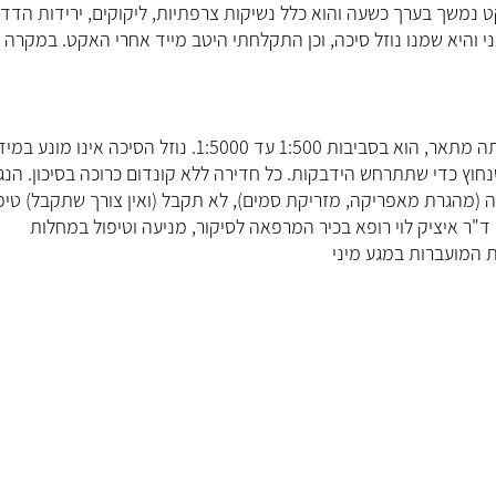
שהי זרה. האקט נמשך בערך כשעה והוא כלל נשיקות צרפתיות, ליקוקים, ירידות הדדי
 בחוץ. יש לציין שאני והיא שמנו נוזל סיכה, וכן התקלחתי היטב מייד אחרי האקט. במקרה
אם היא אכן נשאית, הסיכוי שלך שנדבקת ממנה, לאור מה שאתה מתאר, הוא בסביבות 1:500 עד 1:5000. נוזל הסיכה אינו מו
חוץ כדי שתתרחש הידבקות. כל חדירה ללא קונדום כרוכה בסיכון. הנג
רה (מהגרת מאפריקה, מזריקת סמים), לא תקבל (ואין צורך שתקבל) טיפ
ד"ר איציק לוי רופא בכיר המרפאה לסיקור, מניעה וטיפול במחלות
ת המועברות במגע מיני