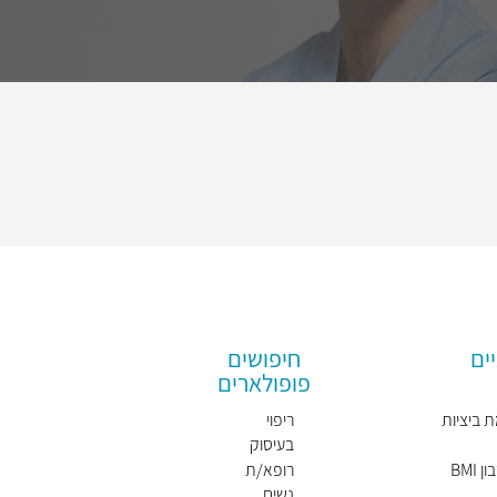
ים
חיפושים
פופולארים
 ביציות
ריפוי
בעיסוק
BMI
רופא/ת
נשים