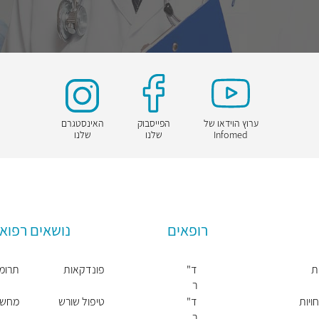
ערוץ הוידאו של
הפייסבוק
האינסטגרם
Infomed
שלנו
שלנו
רופאים
נושאים רפואי
ת
ד"
פונדקאות
תרומת
ר
אנ
ויות
ד"
טיפול שורש
מחשבון 
ה
ר