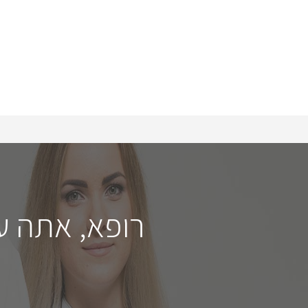
רופא, אתה ע