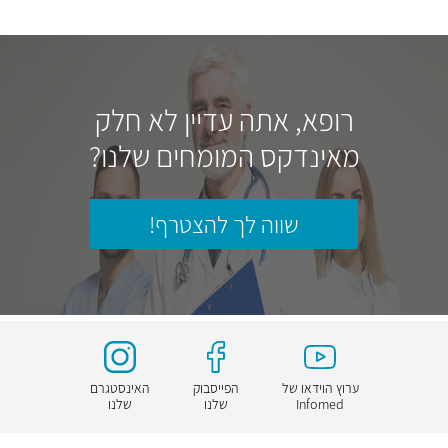
רופא, אתה עדיין לא חלק
מאינדקס המומחים שלנו?
שווה לך להצטרף!
ערוץ הוידאו של
הפייסבוק
האינסטגרם
Infomed
שלנו
שלנו