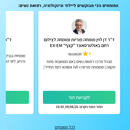
המומחים הכי מבוקשים ליילוד וגינקולוגיה, רפואת נשים:
ד"ר דן לוין מומחה פוריות ומומחה לצילום
ד"ר רוד
רחם באולטרסאונד "קצף" EX-EM
4.9
5
(
30 חוות דעת
)
מומחית בגניקולוגי
ורגיש, ליווי הריון
מנהל מרכז רפואת נשים באם המושבות פתח
תקווה | ממומחה פוריות ו-IVF אסותא רמת החייל |
אפשרות לקבלת החזר על ייעוץ מחברות הביטוח
הפרטיות
לקביעת תור
לק
התור הפנוי הקרוב: 09/08/26, 16:30
לכל המומחים