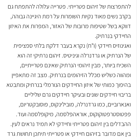
להתפרצות של זיהום פטרייתי. פטרייה עלולה להתפתח גם
בקרב נשים מאוד נקיות השומרות על רמת היגיינה גבוהה,
דווקא בשל שטיפות מרובות של האזור, המפרות את האיזון
החיידקי בנרתיק.
ואגינוזיס חיידקי (ו"ח) נקרא בעבר דלקת בלתי ספציפית
של הנרתיק או גרדנרלה וגיניטיס. זיהום נרתיקי זה הוא
השכיח ביותר, מבין זיהומי הנרתיק שאינם פטרייתיים,
ומהווה כשליש מכלל הזיהומים בנרתיק. מצב זה מתאפיין
בהיפוך כמותי של איזון החיידקים הנורמלי בנרתיק ומתבטא
בריבוי חיידקים שונים ובעיקר חיידקים גרם שליליים
ואנארוביים, כמו גרדנרלה, מובילינקוס, פוסובקטריום,
פפטוסטרפטוקוקוס, אוראהפלסמה, מיקופלסמה ועוד.
ההבדלים בין זיהום פטרייתי וחיידקי לא תמיד נראים לעין.
בין אם מדובר בזיהום חיידקי או פטרייתי תיתכן תחושת גרד