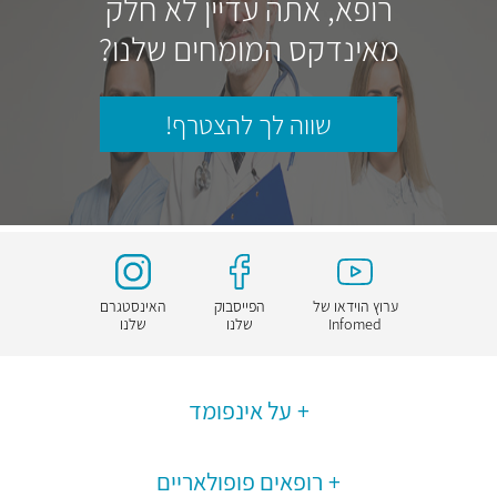
רופא, אתה עדיין לא חלק
מאינדקס המומחים שלנו?
שווה לך להצטרף!
ערוץ הוידאו של
הפייסבוק
האינסטגרם
Infomed
שלנו
שלנו
על אינפומד
רופאים פופולאריים