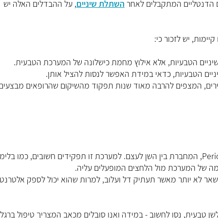
ים הדנטליים המתקבלים לאחר
השתלת שיניים
, על ההבדלים האלה יש
ימות, יש לזכור כי:
יניים הטבעיות, אלא אילוץ מחמת כישלונה של המערכת הטבעית.
יים הטבעיות, כדאי במידת האפשר לנסות להציל אותן.
ירים, המצפים להרבה מאוד שנות תפקוד מהשיקום שהרופאים מבצעים.
שורשי השיניים הטבעיות מכוסות במערכת Periodontal Ligament, המחברת בין השן לעצם. למערכת זו תפקידים חשובים, כמו בל
התאמה של המערכת מול הלחצים המופעלים עליה.
ישאר לא יותר מאשר תעתיק דל ועלוב, למרות שהוא יכול לספק אלטרנט
ן טבעית, נסו לחשוב - במידה ואנו סובלים מכאב המצריך טיפול ברגל,