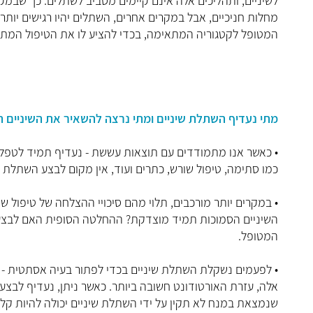
לשיניים, ותהליכים אלה אינם קיימים מסביב לשתלים. כך שבמקר
מחלות חניכיים, אבל במקרים אחרים, השתלים יהיו רגישים יותר
המטופל לקטגוריה המתאימה, בכדי להציע לו את הטיפול המתא
מתי נעדיף השתלת שיניים ומתי נרצה להשאיר את השיניים ה
• כאשר אנו מתמודדים עם תוצאות עששת - נעדיף תמיד לטפל בש
כמו סתימה, טיפול שורש, כתרים ועוד, אין מקום לבצע השתלת ש
• במקרים יותר מורכבים, תלוי מהם סיכויי ההצלחה של טיפול 
השיניים הסמוכות תמיד מוצדקת? ההחלטה הסופית האם לבצע ה
המטופל.
• לפעמים נשקלת השתלת שיניים בכדי לפתור בעיה אסתטית - כ
אלה, עזרת האורטודונט חשובה ביותר. כאשר ניתן, נעדיף לבצע
שנמצאת במנח לא תקין על ידי השתלת שיניים יכולה להיות קלה 