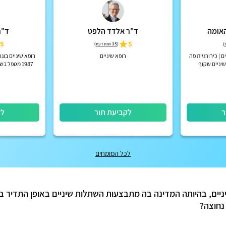
האומה
ד"ר אלדד הלפט
ד"ר
5
5
)
(
35 חוות דעת
)
| כירורגיית פה
רופא שיניים
שיניים שקוף
1987 מטפל 
ר
לקביעת תור
לק
לכל המומחים
ם, בהיותה המדינה בה מתבצעות השתלות שיניים באופן התדיר בי
נחוצה?