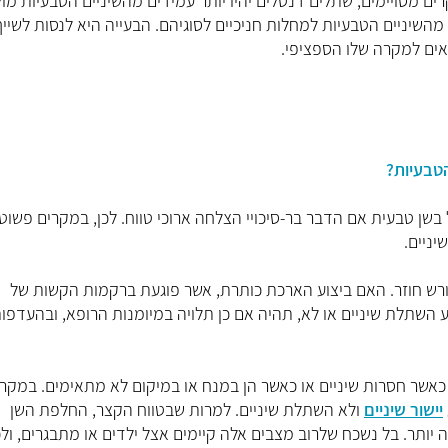
ים מסויימים, שתלים דנטלים יהיו יותר עמידים מהשיניים הטבעיות מול
 מהשיניים הטבעיות למחלות חניכיים לסוגיהם. הבעייה היא לנסות לשיי
ים למקרה שלו הספציפי.
טבעיות?
ן טבעית אם הדבר בר-סיכויי הצלחה ארוכי טווח. לכן, במקרים פשוט
יניים.
שורש חוזר. האם ביצוע הארכת כותרת, אשר פוגעת ברקמות הקשות של
שתלת שיניים או לא, תהיה אם כן תלויה במיומנות הרופא, ובהעדפו
אשר חסרות שיניים או כאשר הן במנח או במיקום לא מתאימים. במקר
יישור שיניים
ולא השתלת שיניים. למרות שבטווח הקצר, החלפת השן
יותר. בל נשכח שלרוב מצבים אלה קיימים אצל ילדים או מתבגרים, ולכ