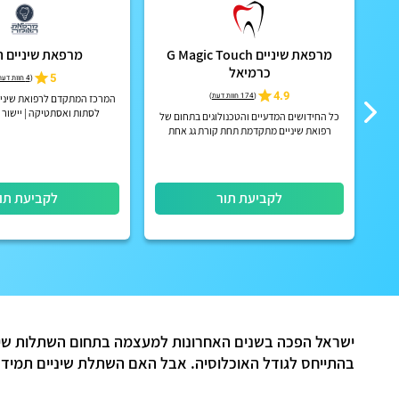
מרפאת שיניים G Magic Touch
מרפאת שיניים 
כרמיאל
5
(
4 חוות דעת
4.9
(
174 חוות דעת
)
יים,
המרכז המתקדם לרפואת שיניים 
לסתות ואסתטיקה | יישור 
כל החידושים המדעיים והטכנולוגים בתחום של
Invisalign
רפואת שיניים מתקדמת תחת קורת גג אחת
לקביעת תור
לקביעת תו
ישראל הפכה בשנים האחרונות למעצמה בתחום השתלות שיניי
בהתייחס לגודל האוכלוסיה. אבל האם השתלת שיניים תמיד 