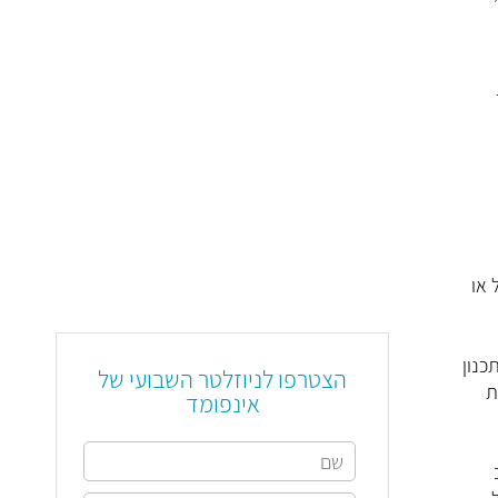
 או
ת שתלים לטווחי זמן ארוכים ביותר כגון 40 שנה). תכנון
הצטרפו לניוזלטר השבועי של
לות
אינפומד