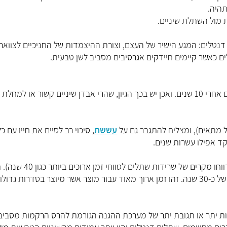
תהיה.
 מול השתלת שיניים.
דנטלים: המגע הישיר של העצם, וצורת ההיצמדות של החניכיים לצוואר
 כאשר קיימים חיידקים אגרסיבים מסביב לשן טבעית.
מחקרים הראו כי שיניים מתוחזקות נכון ישרדו טוב יותר משתלים אחרי 10 שנים. ואכן יש בכך הגיון, שהרי אבדן שיניים קשור או למחלת
ל מתאים), ומצליח להתגבר גם על
עששת
, סיכוי רב לסיים את חייו עם כל
ד אפילו עשרות שנים.
שתל דנטלי לעומת זאת הינו מוצר טכנולוגי, בעל בלאי מוגדר (דווחו מקרים של שרידו
השתלים והתקנים שבהם הם עומדים מבטיחים על פניו תפקוד של כ-30 שנה. זהו זמן ארוך מאוד עבור מוצר אשר מיוצר בסדרות גדו
שות יתר או תגובת יתר של מערכת ההגנה הגורמת להרס הרקמות מסביב