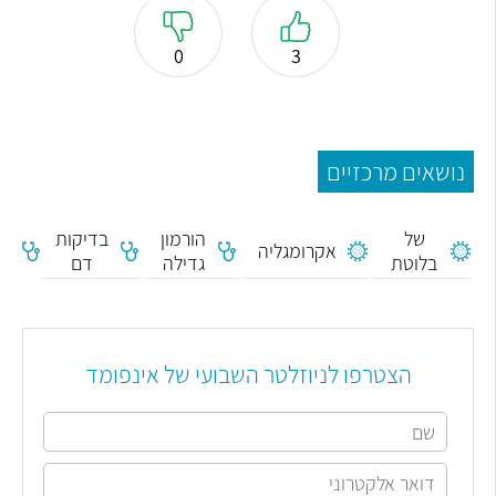
0
3
נושאים מרכזיים
תת
פעילות
ת
של
הורמון
בדיקות
אקרומגליה
בלוטת
גדילה
דם
לס
יותרת
התריס
הצטרפו לניוזלטר השבועי של אינפומד