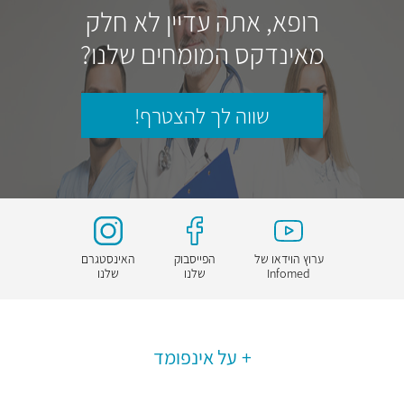
רופא, אתה עדיין לא חלק
מאינדקס המומחים שלנו?
שווה לך להצטרף!
ערוץ הוידאו של
הפייסבוק
האינסטגרם
Infomed
שלנו
שלנו
על אינפומד