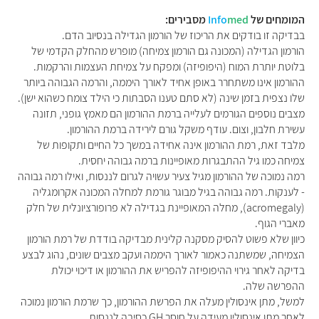
המומחים של
med
Info
מסבירים:
בבדיקה זו בודקים את הריכוז של הורמון הגדילה בנסיוב הדם.
הורמון הגדילה (המכונה גם הורמון צמיחה) מופרש מהחלק הקדמי של
בלוטת יותרת המוח (היפופיזה) ומפקח על צמיחת העצמות והרקמות.
ההורמון אינו משתחרר באופן אחיד לאורך היממה, והרמה הגבוהה ביותר
שלו נצפית בזמן שינה (לא סתם טענו הסבתות כי הילד צומח כשהוא ישן).
מצבים נוספים הגורמים לעלייה ברמת ההורמון הם מאמץ גופני, תזונה
עשירת חלבון, וצום. עודף משקל גורם לירידה ברמת ההורמון.
מלבד זאת, רמת ההורמון אינה אחידה במשך כל החיים ותקופות של
צמיחה כמו גיל ההתבגרות מאופיינות ברמה גבוהה יחסית.
רמה נמוכה של ההורמון מגיל צעיר עשויה לגרום לננסות, ואילו רמה גבוהה
- לענקות. רמה גבוהה בגיל מבוגר גורמת למחלה המכונה אקרומגליה
(acromegaly), מחלה המאופיינת בגדילה לא פרופורציונלית של חלק
מאברי הגוף.
כיוון שלא פשוט להסיק מסקנה קלינית מבדיקה בודדת של רמת הורמון
הצמיחה, שמשתנה כאמור לאורך היממה ועקב מצבים שונים, נהוג לבצע
בדיקה לאחר גירוי ההיפופיזה להפריש את ההורמון או דיכוי יכולת
ההפרשה שלה.
למשל, מתן אינסולין מעלה את הפרשת ההורמון, כך שרמת הורמון נמוכה
לאחר מתן אינסולין מעידה על חוסר GH כסיבה לננסות.