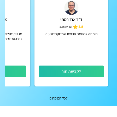
ד"ר ארז רמתי
פרופ'
5
4.8
(
28 חוות דעת
)
מומחה לרפואה פנימית ואנדוקרינולוגיה
אנדוקרינולוג בכי
נוירו-אנדוקריני
נוירואנדוקרי
לקביעת תור
לק
לכל המומחים