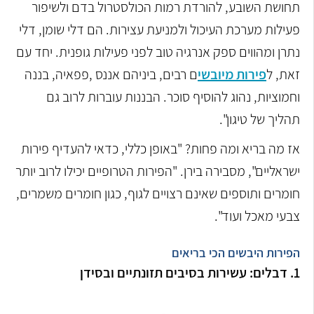
תחושת השובע, להורדת רמות הכולסטרול בדם ולשיפור
פעילות מערכת העיכול ולמניעת עצירות. הם דלי שומן, דלי
נתרן ומהווים ספק אנרגיה טוב לפני פעילות גופנית. יחד עם
זאת, ל
פירות מיובשי
ם רבים, ביניהם אננס ,פפאיה, בננה
וחמוציות, נהוג להוסיף סוכר. הבננות עוברות לרוב גם
תהליך של טיגון".
אז מה בריא ומה פחות? "באופן כללי, כדאי להעדיף פירות
ישראליים", מסבירה בירן. "הפירות הטרופיים יכילו לרוב יותר
חומרים ותוספים שאינם רצויים לגוף, כגון חומרים משמרים,
צבעי מאכל ועוד".
הפירות היבשים הכי בריאים
1. דבלים: עשירות בסיבים תזונתיים ובסידן