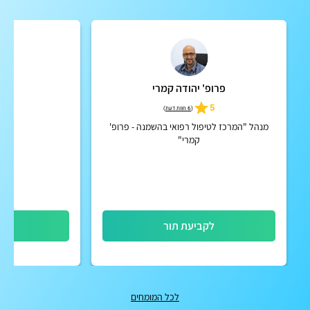
פרופ' יהודה קמרי
א
4.9
5
(
6 חוות דעת
)
מנהל "המרכז לטיפול רפואי בהשמנה - פרופ'
דיאטן
קמרי"
לקביעת תור
לק
לכל המומחים