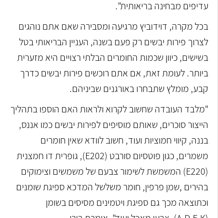
עדיפים מבחינה בריאותית".
בכל מקרה, דוידוביץ מרגיעה ומסבירה שאם אתם נוהגים
לצרוך פירות יבשים רק פעם בשנה, העניין הבריאותי בטל
בשישים, כיוון שכמות החומרים הבלתי רצויים היא מזערית
ביותר. לעומת זאת, אם אתם רוכשים פירות יבשים כדרך
קבע, מומלץ שתבחרו באורגנים שביניהם.
"מלבד העובדה שחשוב לקרוא ולראות האם הוספו בתהליך
הייצור סוכרים, שאותם מוסיפים לפירות יבשים כמו אננס,
בננה, קיווי חמוציות ועוד, חשוב לוודא שאין חומרים
משמרים, כגון פוטסיום סורבט (E202), גופרית דו חמצנית
(E220) המשמשת לשימור צבעם של משמשים וצימוקים
בהירים ,שמן פרפין, חומר משלשל המדכא ספיגת שומנים
וכתוצאה מכך גם ספיגת ויטמינים מסיסים בשומן
(A,D,E,K), צבעי מאכל ועוד", אומרת בירן.