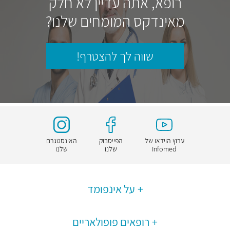
רופא, אתה עדיין לא חלק
מאינדקס המומחים שלנו?
שווה לך להצטרף!
ערוץ הוידאו של
הפייסבוק
האינסטגרם
Infomed
שלנו
שלנו
על אינפומד
רופאים פופולאריים