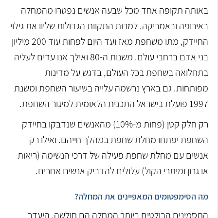
באותה תקופה אחד מכל שבעה אנשים נפטרו מהמחלה
באירופה ובאמריקה. למרות התקוות הגדולות שליוו את גילוי
החיידק, מתו משחפת מאז ועד היום לפחות עוד 200 מיליון
בני אדם ברחבי עולם. משנות ה-80 ואילך אנו עדים לעליה
בתחלואה בשחפת בכל העולם, בדגש על מדינות
מפותחות. גם בארץ נרשמה עלייה בשיעור השחפת ומשנת
1997 פועלת בישראל התכנית הלאומית למיגור השחפת.
רק חלק קטן (פחות מ-10%) מהאנשים שנדבקו בחיידק
השחפת יפתחו מחלת שחפת במהלך חייהם. ואילו רק
אנשים עם מחלת שחפת פעילה של דרכי הנשימה (ריאות
או גרון ומיתרי הקול) עלולים להדביק אנשים אחרים.
מה הסימפטומים המאפיינים את המחלה?
התסמינים הבולטים ביותר המחלה הם חולשה, היעדר