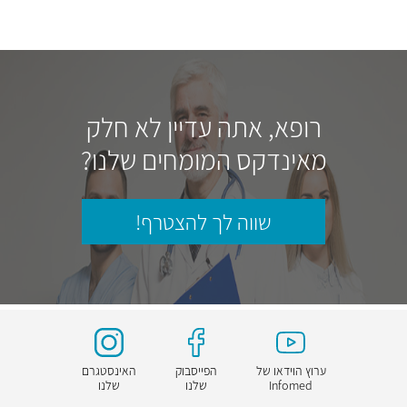
רופא, אתה עדיין לא חלק
מאינדקס המומחים שלנו?
שווה לך להצטרף!
ערוץ הוידאו של
הפייסבוק
האינסטגרם
Infomed
שלנו
שלנו