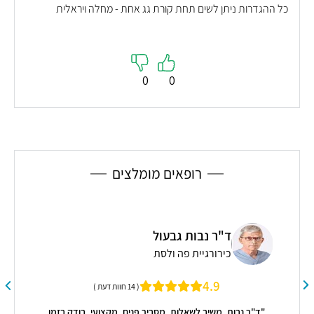
כל ההגדרות ניתן לשים תחת קורת גג אחת - מחלה ויראלית
0
0
רופאים מומלצים
ד"ר נבות גבעול
ר
רופ
כירורגיית פה ולסת
4.9
( 14 חוות דעת )
"ד"ר נבות, משיב לשאלות, מסביר פנים, מקצועי, בודק בזמן