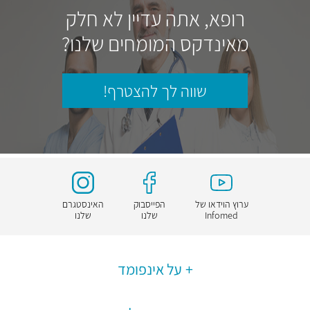
רופא, אתה עדיין לא חלק
מאינדקס המומחים שלנו?
שווה לך להצטרף!
ערוץ הוידאו של
הפייסבוק
האינסטגרם
Infomed
שלנו
שלנו
על אינפומד