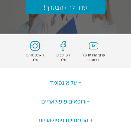
שווה לך להצטרף!
ערוץ הוידאו של
הפייסבוק
האינסטגרם
Infomed
שלנו
שלנו
על אינפומד
רופאים פופולאריים
התמחויות פופולאריות