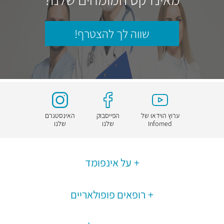
שווה לך להצטרף!
ערוץ הוידאו של
הפייסבוק
האינסטגרם
Infomed
שלנו
שלנו
על אינפומד
רופאים פופולאריים