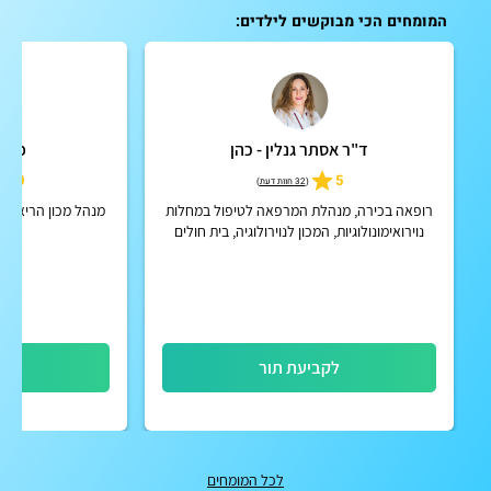
המומחים הכי מבוקשים לילדים:
ד"ר אסתר גנלין - כהן
פרופ
5.0
5
(
32 חוות דעת
)
רופאה בכירה, מנהלת המרפאה לטיפול במחלות
מנהל מכון הריאות 
נוירואימונולוגיות, המכון לנוירולוגיה, בית חולים
שניידר.
לקביעת תור
לק
לכל המומחים