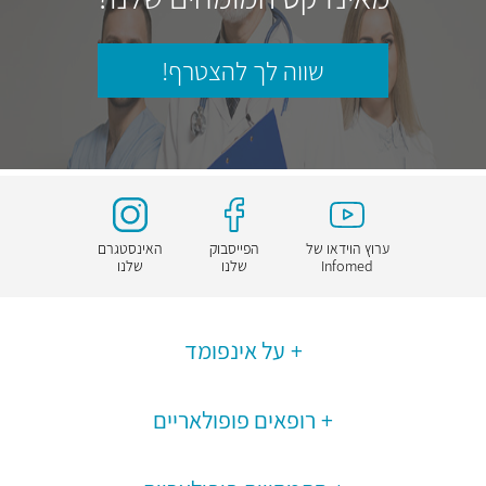
שווה לך להצטרף!
ערוץ הוידאו של
הפייסבוק
האינסטגרם
Infomed
שלנו
שלנו
על אינפומד
רופאים פופולאריים