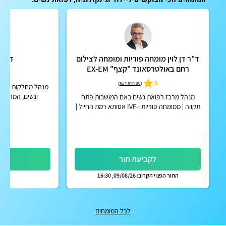
ד"ר דן לוין מומחה פוריות ומומחה לצילום
ד"ר 
רחם באולטרסאונד "קצף" EX-EM
4.9
5
(
30 חוות דעת
)
מנהל מחלקות היולד
ונשים, המרכז ה
מנהל מרכז רפואת נשים באם המושבות פתח
תקווה | ממומחה פוריות ו-IVF אסותא רמת החייל |
אפשרות לקבלת החזר על ייעוץ מחברות הביטוח
הפרטיות
לקביעת תור
לק
התור הפנוי הקרוב: 09/08/26, 16:30
לכל המומחים