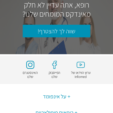
רופא, אתה עדיין לא חלק
מאינדקס המומחים שלנו?
שווה לך להצטרף!
ערוץ הוידאו של
הפייסבוק
האינסטגרם
Infomed
שלנו
שלנו
על אינפומד
רופאים פופולאריים