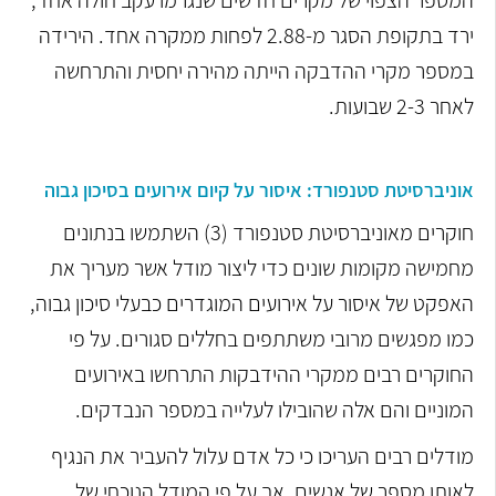
המספר הצפוי של מקרים חדשים שנגרמו עקב חולה אחד,
ירד בתקופת הסגר מ-2.88 לפחות ממקרה אחד. הירידה
במספר מקרי ההדבקה הייתה מהירה יחסית והתרחשה
לאחר 2-3 שבועות.
אוניברסיטת סטנפורד: איסור על קיום אירועים בסיכון גבוה
חוקרים מאוניברסיטת סטנפורד (3) השתמשו בנתונים
מחמישה מקומות שונים כדי ליצור מודל אשר מעריך את
האפקט של איסור על אירועים המוגדרים כבעלי סיכון גבוה,
כמו מפגשים מרובי משתתפים בחללים סגורים. על פי
החוקרים רבים ממקרי ההידבקות התרחשו באירועים
המוניים והם אלה שהובילו לעלייה במספר הנבדקים.
מודלים רבים העריכו כי כל אדם עלול להעביר את הנגיף
לאותו מספר של אנשים, אך על פי המודל הנוכחי של