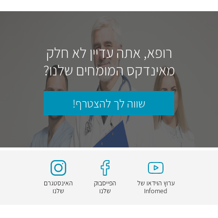
רופא, אתה עדיין לא חלק
מאינדקס המומחים שלנו?
שווה לך להצטרף!
ערוץ הוידאו של
הפייסבוק
האינסטגרם
Infomed
שלנו
שלנו