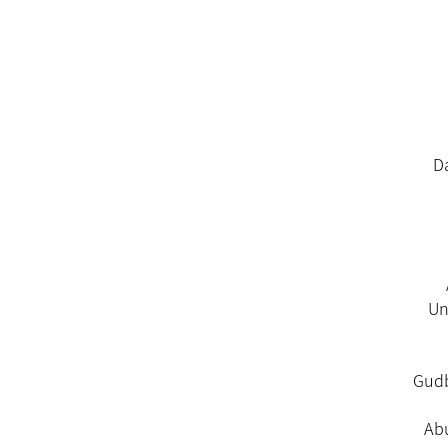
(2
Un
(5) 
(6)