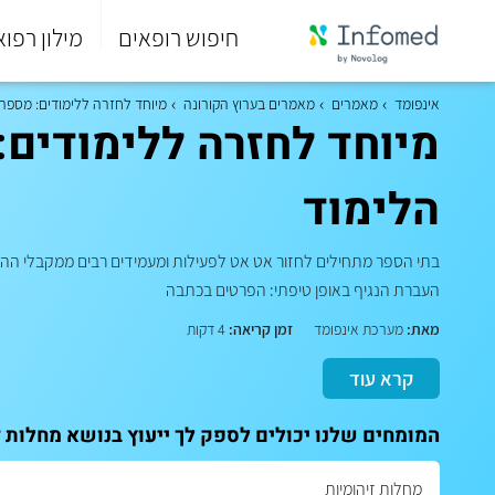
חיפוש רופאים
מילון רפוא
סוף
התפריט
אינפומד
מאמרים
מאמרים בערוץ הקורונה
מיוחד לחזרה ללימודים: מספר
הראשי.
מיוחד לחזרה ללימודים
הלימוד
בתי הספר מתחילים לחזור אט אט לפעילות ומעמידים רבים ממקבלי ההחל
העברת הנגיף באופן טיפתי: הפרטים בכתבה
מאת:
מערכת אינפומד
זמן קריאה:
4 דקות
קרא עוד
המומחים שלנו יכולים לספק לך ייעוץ בנושא מחלות ז