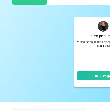
' יסמין מאור
לות זיהומיות, המרכז הרפואי
ולפסון, חולון.
ביעת תור