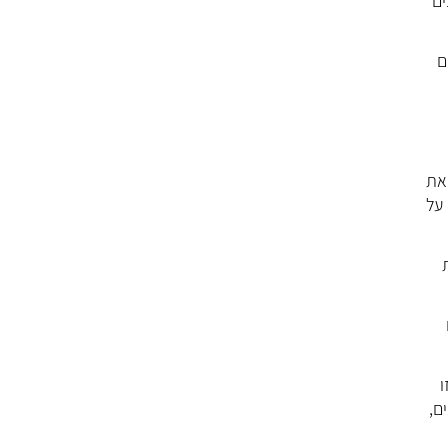
ים
ם
את
 על
ו
ם,