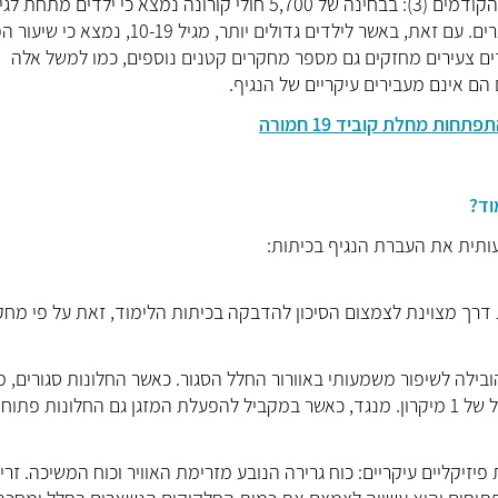
מפיצים את הווירוס בשיעור נמוך יותר בכ-50% בהשוואה למבוגרים. עם זאת, באשר לילדים גדולים יותר, מגיל 19
דים צעירים מחזקים גם מספר מחקרים קטנים נוספים, כמו למשל אלה
ות מחלת קוביד 19 חמורה
וד?
 דרך מצוינת לצמצום הסיכון להדבקה בכיתות הלימוד, זאת על פי מחק
ובילה לשיפור משמעותי באוורור החלל הסגור. כאשר החלונות סגורים, מי
האוויר מצליח לסלק מהחלל רק כ-50% מחלקיקים קטנים בגודל של 1 מיקרון. מנגד, כאשר במקביל להפעלת המזגן גם החלונות פתו
זיקליים עיקריים: כוח גרירה הנובע מזרימת האוויר וכוח המשיכה. זר