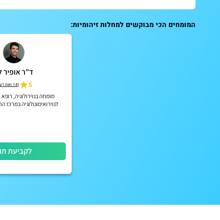
המומחים הכי מבוקשים למחלות זיהומיות:
ד"ר אופיר לו
5
(
14 חוות דעת
מומחה בנוירולוגיה, רופא 
לנוירואימונולוגיה במרכז ה
(איכילוב)
לקביעת תו