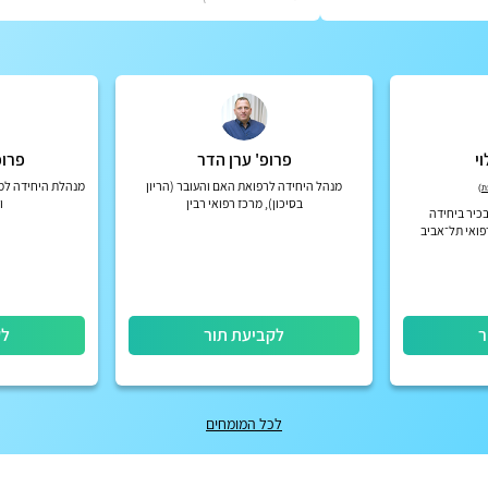
י
פרופ' ערן הדר
פרופ
מנהל היחידה לרפואת האם והעובר (הריון
מנהלת היחידה למח
)
בסיכון), מרכז רפואי רבין
ו
בכיר ביחידה
רפואי תל־אביב
ר
לקביעת תור
לק
לכל המומחים