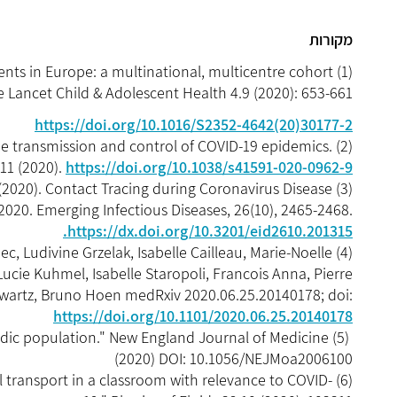
מקורות
escents in Europe: a multinational, multicentre cohort
The Lancet Child & Adolescent Health 4.9 (2020): 653-661
https://doi.org/10.1016/S2352-4642(20)30177-2
 in the transmission and control of COVID-19 epidemics.
11 (2020).
https://doi.org/10.1038/s41591-020-0962-9
ng, E. (2020). Contact Tracing during Coronavirus Disease
020. Emerging Infectious Diseases, 26(10), 2465-2468.
https://dx.doi.org/10.3201/eid2610.201315.
c, Ludivine Grzelak, Isabelle Cailleau, Marie-Noelle
cie Kuhmel, Isabelle Staropoli, Francois Anna, Pierre
hwartz, Bruno Hoen medRxiv 2020.06.25.20140178; doi:
https://doi.org/10.1101/2020.06.25.20140178
elandic population." New England Journal of Medicine
(2020) DOI: 10.1056/NEJMoa2006100
ol transport in a classroom with relevance to COVID-