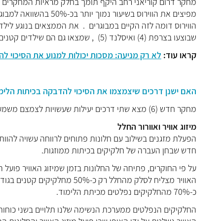
הווירוס דומה לזה הקיים במבוגרים . את הממצאים בנוגע ליל
שבוצעו בצרפת (4) ואיסלנד (5) , שמצאו גם הם שילדים קטנים הם אינם מעבירים עיקריים של הנגיף.
קראו עוד:
לא רק מניעה: מסכות יכולות למנוע את הסיכוי להתפתח
האם ישנן דרכים שיצמצמו את הסיכוי להדבקה בכיתות הלימ
מחקר חדש (6) מצא שתי דרכים יעילות שעשויות לצמצם משמעותית את העברת הנגיף בכיתות:
מיזוג אוויר ואוורור החלל
הפעלת מזגנים בשילוב עם חלונות פתוחים לרווחה עשויה להוות
חדש שבחן העברה של חלקיקים בכיתות ממוזגות.
על פי החוקרים, פתיחה של החלונות בזמן שמיזוג האוויר פועל ה
כ-70% מהחלקיקים נפלטים מכיתת הלימוד.
החלקיקים הנפלטים ממערכת הנשימה שלנו תלויים בשני כוחות פי