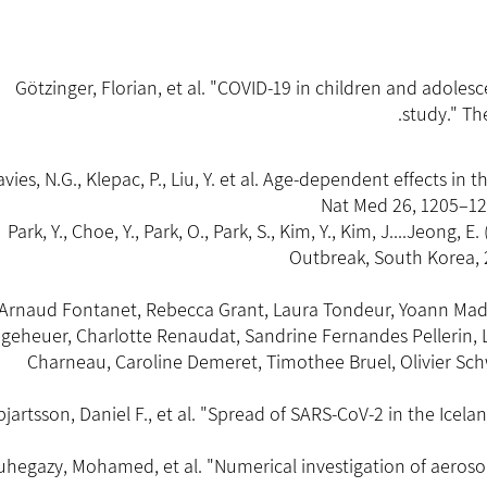
(1) Götzinger, Florian, et al. "COVID-19 in children and adol
study." .‏
) Davies, N.G., Klepac, P., Liu, Y. et al. Age-dependent effects
Nat Med 26, 1205–12
(3) Park, Y., Choe, Y., Park, O., Park, S., Kim, Y., Kim, J....Jeo
Outbreak, South Korea, 2
(4) Arnaud Fontanet, Rebecca Grant, Laura Tondeur, Yoann Made
geheuer, Charlotte Renaudat, Sandrine Fernandes Pellerin, Lu
Charneau, Caroline Demeret, Timothee Bruel, Olivier Sc
Gudbjartsson, Daniel F., et al. "Spread of SARS-CoV-2 in the Ic
 Abuhegazy, Mohamed, et al. "Numerical investigation of aeros