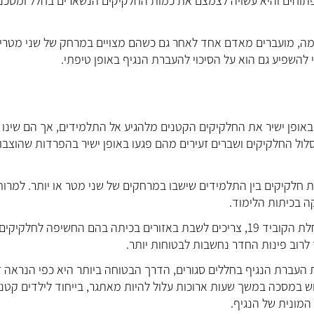
ת הפתוחים והיא עשויה לצמצם את כמות החלקיקים הנשארים בחלל ומסכנ
ים מדרכי הנשימה, מועברים מאדם אחד לאחר גם כשהם מצויים במרחק של שני מטרי
 להשפיע גם הוא על הסיכוי להעברת הנגיף באופן טיפתי.
אופן ישיר את החלקיקים הקטנים מלהגיע אל התלמידים, אך הם שינו 
סלול החלקיקים ושברים זעירים מהם פגעו באופן ישיר בהפרדות שהוצבו
 חלקיקים בין התלמידים שישבו במרחקים של שני מטר או יותר. למרות
ה בכיתות הלימוד.
עוד ציינו החוקרים כי ילדים הנמצאים בקבוצת סיכון לסיבוכי מחלת הקוביד 19, צריכים לשבת באזורים בכיתה בהם החשיפה לחלקיקים
ך לרוב פינות החדר נחשבות לבטוחות יותר.
ת העברת הנגיף בחללים סגורים, הדרך הבטוחה ביותר היא כפי הנראה ז
ש במסכה במשך שעות ארוכות עלול להיות מאתגר, בייחוד לילדים קטני
המונית של הנגיף.