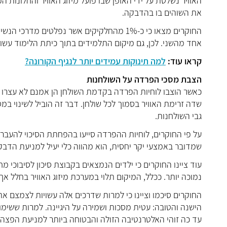
האוויר נשלטת על ידי האופן שבו פועל מיזוג האוויר והחלונו
את השוהים בו בהדבקה.
החוקרים מצאו כי כ-1% מהחלקיקים אשר נפלט
אחד מהשני. לכן, גם מיקום התלמידים בתוך כיתת הלימוד עשוי
קראו עוד:
למה תינוקות עמידים יותר לנגיף הקורונה?
הצבת מסכי הפרדה על השולחנות
כאשר הוצבו לוחיות הפרדה בקדמת השולחן הן אמנם לא עצרו ב
שדה זרימת האוויר בסמוך לכל שולחן. דבר זה הוביל לשינוי במ
גבי השולחנות.
על פי החוקרים, לוחיות ההפרדה סייעו בהפחתת הסיכוי להעברת
שמדובר באמצעי יקר יחסית, הוא מהווה כלי יעיל למניעת הדבק
נמוכה יותר. ככלל, המיקום תלוי במערכת מיזוג האוויר בחלל א
החוקרים סיכמו וציינו כי למרות שדרכים אלה עשויות לצמצם א
הישנה והטובה: עטית מסכות ושמירה על היגיינה. למרות ששימו
עד כה זוהי האלטרנטיבה הזולה והבטוחה ביותר למניעת הפצה 