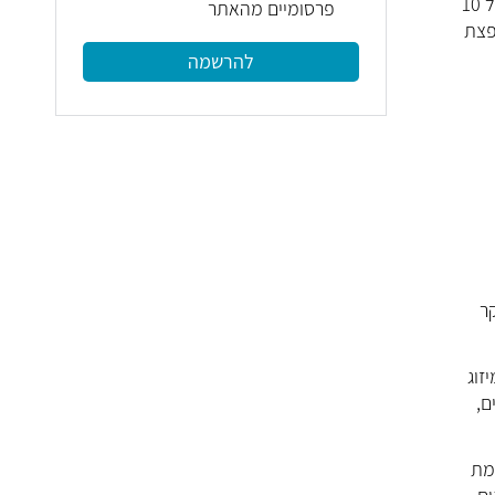
מחקר דרום קוריאני רחב היקף תומך בחלק מראיות המחקרים הקודמים (3): בבחינה של 5,700 חולי קורונה נמצא כי ילדים מתחת לגיל 10
פרסומיים מהאתר
10-, נמצא כי שיעור הפצת
להרשמה
ר
זוג
חים,
ימת