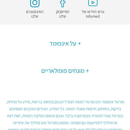
ערוץ הוידאו של
הפייסבוק
האינסטגרם
Infomed
שלנו
שלנו
על אינפומד
מונחים פופולאריים
פורטל אינפומד הינו פורטל רפואה המכיל תכנים בתחומי בריאות, מידע על מחלות,
בדיקות, ניתוחים, תרופות ומונחי רפואה. כל המידע, העזרים והתכנים המופיעים
בפורטל נועדו למטרת אינפורמציה בלבד ואינם מהווים המלצה רפואית, חוות דעת
או תחליף להתייעצות עם מומחה. שימוש בפורטל אינו מחליף את אחריות
המשתמש והגולש לקבלת ייעוץ על ידי גורם רפואי מוסמך ובכפוף לתנאי השימוש