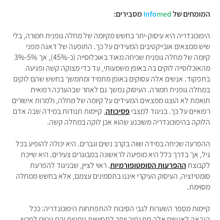
המומחים של
med
Info
מסבירים:
היפוכונדריה היא עיסוק-יתר בחשש מקיומה של מחלה גופנית חמורה, בלי
שיש ממצאים אובייקטיבים המעידים על כך. התופעה של דאגה מפני
קיומה של מחלה גופנית שכיחה מאוד באוכלוסייה (כ-45%), אך 5%-3%
מהאוכלוסייה לוקים בה באופן משמעותי, עד כדי מצוקה קשה ופגיעה
בתפקוד. אנשים אלה עסוקים באופן מתמיד ומתמשך בחשש שהם לוקים
במחלה גופנית חמורה. העיסוק נמשך גם לאחר שבהערכה רפואית
תואמת לא הוצגו ממצאים המעידים על קיומה של מחלה, ולמרות אישורים
רפואיים על כך. בניגוד למצבי
פסיכוזה
, קיימות תנודות במידה שבה אדם
הלוקה בהיפוכונדריה משוכנע שהוא אכן לוקה במחלה קשה.
ההפרעה שכיחה במידה שווה בקרב נשים וגברים. היא יכולה להופיע בכל
גיל, אך בדרך כלל היא מופיעה לראשונה במבוגרים צעירים. היא שייכת
לקבוצת
ההפרעות הסומטופורמיות
. ראוי לציין, שבניגוד להפרעת
סומטיזציה, העיסוק העיקרי איננו בתסמינים עצמם, אלא בחשש ממחלה
מסוימת.
קיימות מספר השערות לגבי הסיבות להתפתחות היפוכונדריה: ככל
הנראה לאנשים אלה סף נמוך יותר לתחושות גופניות והם נוטים לפרש