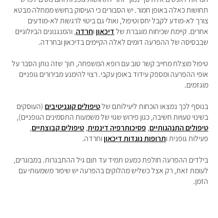
תחושות כאלה באופן חמור. יש הסבורים כי העיסוק בחשש ממחלה מבטא
צורך לא-מודע לקבל יחס וטיפול, ואולי גם ביטוי לרגשות לא-מודעים
אחרים. קיימת שכיחות מוגברת של
דיכאון
ו
חרדה
, והמנגנונים הביולוגיים
שבבסיסה של ההפרעה דומים לאלה הקיימים בדיכאון ובחרדה.
טיפול מוצלח מחייב קשר טוב עם רופא המשפחה, תוך שזה נותן הסבר על
אופי ההפרעה ומספק עידוד באופן עקבי. רצוי להימנע מבירורים גופניים
מוגזמים.
בנוסף לכך נמצאו הוכחות ליעילותם של
טיפולים קוגניטיבים
(העוסקים
בשינוי טעויות חשיבה, כגון פירוש שגוי של משמעות התסמינים הגופניים),
טיפולים התנהגותיים
,
פסיכותרפיה דינמית
,
טיפולים קבוצתיים
,
פעילות גופנית ו
תרופות נוגדות דיכאון
וחרדה.
בילדים ההפרעה חולפת כמעט תמיד עד תום גיל ההתבגרות. במבוגרים,
לעומת זאת, רק אצל כשליש מהלוקים בהפרעה יש שיפור משמעותי עם
הזמן.