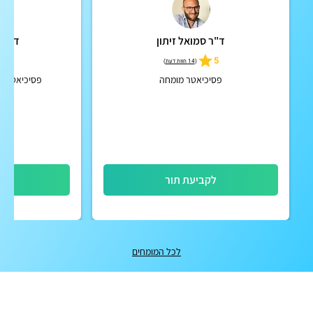
ד"ר סמואל זיתון
ד"ר א
5
5
(
14 חוות דעת
)
פסיכיאטר מומחה
פסיכיאטרית 
לקביעת תור
לק
לכל המומחים