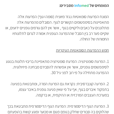
המומחים של
med
Info
מסבירים:
המונח הפרעות סומאטיות נגזר מיוונית (סומה=גוף) הפרעות אלה
מתאפיינות בסימפטומים הקשורים לגוף. הסובלים מהפרעות אלה
מתלוננים על כאבים וליקויים בגוף , אשר אין להם גורמים גופניים ידועים, או
שקיים פער רב בין הסבל שההפרעה הגופנית אמורה לגרום לתלונותיו
החמורות של החולה.
חמש ההפרעות הסומאטיות העיקריות
1. הפרעת סומטיזציה: הפרעת סומטיזציה מתאפיינת בריבוי תלונות בנוגע
לסימפטומים גופניים, אשר אין אפשרות להסבירם מבחינה פיזיולוגית.
ההפרעה מתחילה על פי רוב לפני גיל 30.
2. הפרעה קונברסיבית: נקראת גם הפרעת המרה, ומתבטאת בפגיעה
בתפקוד איברים בגוף, אף על פי שאין פגיעה גופנית באיבר עצמו,
במערכת העצבים המרכזית או ההיקפית, או ברקמה.
3. הפרעת הגוף הדיסמורפית: הפרעת הגוף הדיסמורפית מתבטאת בכך
שהלוקים בה סבורים שחלק בגופם פגום או מכוער ופוגע קשות בהופעתם