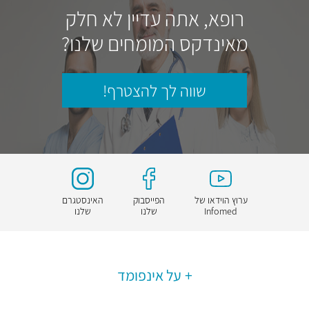
רופא, אתה עדיין לא חלק
מאינדקס המומחים שלנו?
שווה לך להצטרף!
ערוץ הוידאו של
הפייסבוק
האינסטגרם
Infomed
שלנו
שלנו
על אינפומד