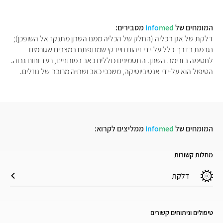
המומחים של
med
Info
מסבירים:
דלקת של אגן הכליה (החלק של הכליה ממנו השתן מתנקז אל השופכן);
נגרמת בדרך-כלל על-ידי זיהום חיידקי שמתפתח במצבים שגורמים
לחסימה בזרימת השתן. התסמינים כוללים כאב במותניים, רעד וחום גבוה.
הטיפול הוא על-ידי אנטיביוטיקה, משככי כאב ושתיה מרובה של נוזלים.
המומחים של
med
Info
ממליצים לקרוא:
מחלות קשורות
דלקת
טיפולים וניתוחים קשורים