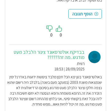
בפרוטוקול לבלב או בדיקת MRI.
הוסף תגובה
0
0
בבדיקת אולטרסאונד צינור הלבלב מעט
מודגש..מה זה??????
רווית
28/09/2025 | 18:53
באולטרסאונד בטן יצא הכל תקין מלבד ציסטות ידועות באדרנל ימין
שנמצאות משנת 2003 (במעקב פעם בשנה).בלבלב היה רשום שהוא
נצפה חלקי וצינור הלבלב מעט מודגש.בסיכום הרדיאולוגית לא
הזכירה את זה.הרופא משפחה ורופא הגסטרו לא יחסו חשיבות רבה
לזה ובכל זאת ביקשתי סיטי..אני בלחץ מההחה רשום שצינור הלבלב
מעט מודגש..מה זה יכול להיות וואווו...ממש פוחדת.