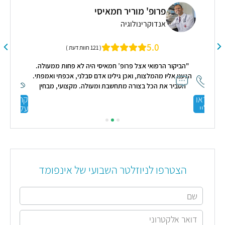
ריאות
יסי
5
( 39 חוות דעת )
"אני רואה את דר וולנר כרופא טוב מאד
( 121 חוות דעת )
יסי היה לא פחות ממעולה.
 אדם סבלני, אכפתי ואמפתי.
ומעולה. מקצועי, מבחין
נתח את תמונת המצב בצורה
קראו
קראו עליי
ליצה בחום!"
עליי
הצטרפו לניוזלטר השבועי של אינפומד