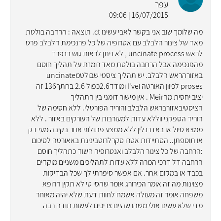
עפר
16/07/2015 | 09:06
מה שלומך שוב אני בקשר לאבי עשינו ct. תוצאה : הרחבה בולטת
מאד של צינור הלבלב עם אטרופיה של כל פרנכימת הלבלב פרט
לראש uncinate process , לא ניתן לראות גוש בנפרד
מהפנכימה אבל הרחבה בולטת מאד רומזת על תהליך חוסם
באזורהראש הלבלב. יש תהליך ציסטי שבולטמuncinate
proses לכיוון האורטה וI've ומודד2.6כפול 2.6 בחתך136 זה
יציב יחסית מהMeir . אין מישור דומני בין התהליך
הציסטיבאזורבראש הלבלב והוריד הפורטלי. ללא חסימה של
הוריד הספקני ווללא עדות למעורבות של העורקים באזור . ללא
ממצא טיול או באדרנלין ללא ממצע פתולוגי אחר בקיבה מעי דק
או תוספתן.. הסתיידות אטרו סקרלרוטבינינת באאורטה לסיכום
:הרחבה של כל צינור הלבלב ואנטרופיה חשוד כתהליך חוסם
הרחבה דל דרכי המרה ללא עדות לתהליכים משניים מוקדים
בכבד או במקום אחר. אם אפשר סיפרתי לך שכל הבדיקות
מצוינות מה זה אומר הכירורג אומר שהסי טי לא תקין הרופא
משפחה אומר זה מעולה אשמח לחוות דעת שלא יהיה מאוחר
מדי שלא עשינו אולי משהו שהיינו צריכים לעשות תודה רבה