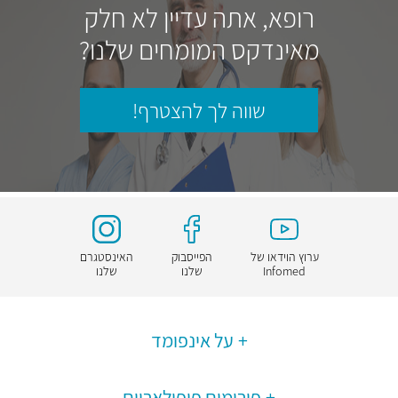
רופא, אתה עדיין לא חלק
מאינדקס המומחים שלנו?
שווה לך להצטרף!
ערוץ הוידאו של
הפייסבוק
האינסטגרם
Infomed
שלנו
שלנו
על אינפומד
פורומים פופולאריים