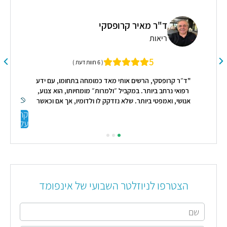
ד"ר מאיר קרופסקי
אה
מיי
ריאות
ילוב
הול
5
( 6 חוות דעת )
"ד״ר קרופסקי, הרשים אותי מאד כמומחה בתחומו, עם ידע
רפואי נרחב ביותר. במקביל ״ולמרות״ מומחיותו, הוא צנוע,
אנושי, ואמפטי ביותר. שלא נזדקק לו ולדומיו, אך אם וכאשר
נזדקק, הוא כתובת ראויה ומומלצת ביותר."
קראו
עליי
הצטרפו לניוזלטר השבועי של אינפומד