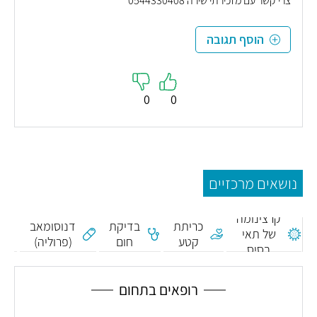
צרי קשר עם מזכירתי שירה 0544330408
הוסף תגובה
0
0
נושאים מרכזיים
קרצינומה
כריתת
בדיקת
דנוסומאב
של תאי
קטע
חום
(פרוליה)
בסיס
ה
רופאים בתחום