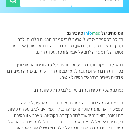
המומחים של
med
Info
מסבירים:
בדיקה המספקת מידע לווטרינר לגבי ספירת התאים הלבנים, להם
תפקיד חשוב במערכת החיסון, רמת כדוריות הדם האדומות (אשר רמה
נמוכה שלהן מעידה לרוב על אנמיה) ורמת טסיות הדם.
בנוסף, הבדיקה נותנת מידע נוסף וחשוב על גודל וריכוז ההמוגלובין
בכדוריות הדם האדומות ובחלק מהמכונות החדישות, גם מזהה תאים דם
אדומים צעירים הנקראים רטיקולוציטים.
כמו כן, מספקת ספירת הדם מידע לגבי גודל טסיות הדם.
הבדיקה עצמה לרוב אינה מספקת אבחנה חד משמעית למחלה
ספציפית, אך נותנת לווטרינר מידע רב. לדוגמא, אם לכלב ספירת טסיות
דם נמוכה, הווטרינר יחשוד לרוב בקדחת הקרציות, מאחר שזו הסיבה
העיקרית בישראל לספירת טסיות דם נמוכה. אם לכלב ספירה גבוהה של
תאי דם לבנים, הדבר לרוב מרמז על דלקת ואז יש לנסות לאתר את