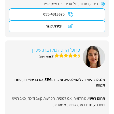
חיפה
,
רעננה
,
תל אביב יפו
,
ראשון לציון
055-4313675
יצירת קשר
פרופ' הדסה גולדברג שטרן
5
( 3 חוות דעת )
מנהלת היחידה לאפילפסיה ומכון ה EEG, מרכז שניידר, פתח
תקווה
תחום ראשי:
נוירולוגיה
,
אפילפסיה
,
הפרעות קשב וריכוז
,
כאב ראש
ומיגרנה
,
חוות דעת רפואית-משפטית