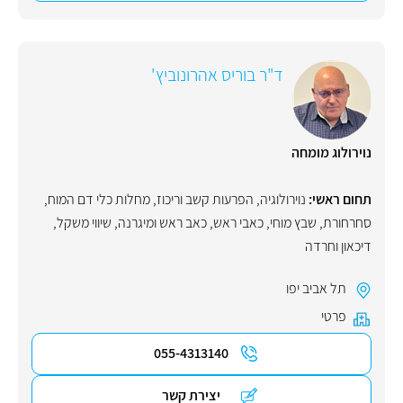
ד"ר בוריס אהרונוביץ'
נוירולוג מומחה
תחום ראשי:
נוירולוגיה
,
הפרעות קשב וריכוז
,
מחלות כלי דם המוח
,
סחרחורת
,
שבץ מוחי
,
כאבי ראש
,
כאב ראש ומיגרנה
,
שיווי משקל
,
דיכאון וחרדה
תל אביב יפו
פרטי
055-4313140
יצירת קשר