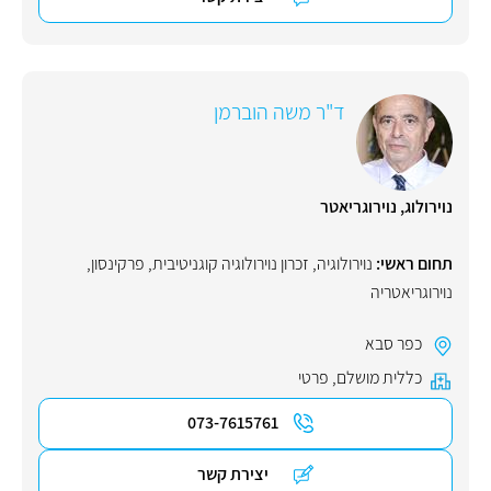
ד"ר משה הוברמן
נוירולוג, נוירוגריאטר
תחום ראשי:
נוירולוגיה
,
זכרון נוירולוגיה קוגניטיבית
,
פרקינסון
,
נוירוגריאטריה
כפר סבא
כללית מושלם
,
פרטי
073-7615761
יצירת קשר