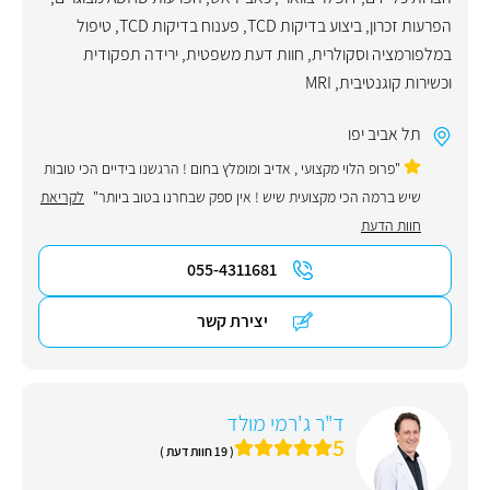
הפרעות זכרון
,
ביצוע בדיקות TCD
,
פענוח בדיקות TCD
,
טיפול
במלפורמציה וסקולרית
,
חוות דעת משפטית
,
ירידה תפקודית
וכשירות קוגנטיבית
,
MRI
תל אביב יפו
"פרופ הלוי מקצועי , אדיב ומומלץ בחום ! הרגשנו בידיים הכי טובות
שיש ברמה הכי מקצועית שיש ! אין ספק שבחרנו בטוב ביותר"
לקריאת
חוות הדעת
055-4311681
יצירת קשר
ד"ר ג'רמי מולד
5
( 19 חוות דעת )