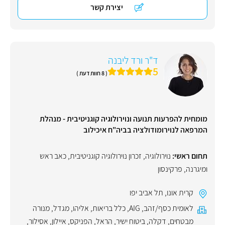
יצירת קשר
ד"ר ורד ליבנה
5
( 8 חוות דעת )
מומחית להפרעות תנועה ונוירולוגיה קוגניטיבית - מנהלת
המרפאה לנוירומודולציה בביה"ח איכילוב
תחום ראשי:
נוירולוגיה
,
זכרון נוירולוגיה קוגניטיבית
,
כאב ראש
ומיגרנה
,
פרקינסון
קרית אונו
,
תל אביב יפו
לאומית כסף/זהב
,
AIG
,
כלל בריאות
,
אליהו
,
מגדל
,
מנורה
מבטחים
,
דקלה
,
ביטוח ישיר
,
הראל
,
הפניקס
,
איילון
,
אסילור
,