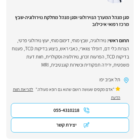
סגן מנהל המערך הנוירולוגי וסגן מנהל מחלקת נוירולוגיה-שבץ
מרכז רפואי איכילוב
תחום ראשי:
נוירולוגיה
,
שבץ מוחי
,
דימום מוחי
,
יעוץ נוירולוגי פרטי
,
הצרות כלי דם
,
דופלר צווארי
,
כאבי ראש
,
ביצוע בדיקות TCD
,
פענוח
בדיקות TCD
,
הפרעות זכרון
,
נוירולוגיה וסקולרית
,
חוות דעת
משפטית
,
ירידה תפקודית וכשירות קוגנטיבית
,
MRI
תל אביב יפו
"אדם מקסים שעושה רושם שהוא גם רופא מעולה."
לקריאת חוות
הדעת
055-4310218
יצירת קשר