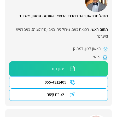
מנהל מרפאת כאב במרכז הרפואי אסותא - סמסון, אשדוד
תחום ראשי:
רפואת כאב
,
נוירולוגיה
,
כאב (נוירולוגיה)
,
כאב ראש
ומיגרנה
ראשון לציון
,
רמת גן
פרטי
זימון תור
055-4311405
יצירת קשר