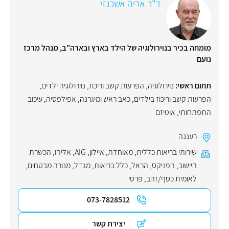
ד"ר אריה אשכנזי
מומחה בכיר בנוירולוגיה של הילד בארץ ובארה"ב, מנהל מרכז
נועם
תחום ראשי:
נוירולוגיה
,
הפרעות קשב וריכוז
,
נוירולוגיה ילדים
,
הפרעות קשב וריכוז בילדים
,
כאב ראש ומיגרנה
,
אפילפסיה
,
עיכוב
התפתחותי
,
אוטיזם
רעננה
שירותי בריאות כללית
,
מאוחדת
,
איילון
,
AIG
,
אליהו
,
הכשרת
היישוב
,
הפניקס
,
הראל
,
כלל בריאות
,
מגדל
,
מנורה מבטחים
,
לאומית כסף/זהב
,
פרטי
073-7828512
יצירת קשר