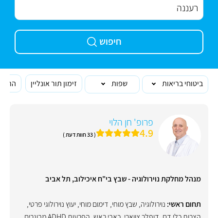
חיפוש
ביטוחי בריאות
שפות
זימון תור אונליין
הרופא
פרופ' חן הלוי
4.9
( 33 חוות דעת )
מנהל מחלקת נוירולוגיה - שבץ בי"ח איכילוב, תל אביב
תחום ראשי:
נוירולוגיה
,
שבץ מוחי
,
דימום מוחי
,
יעוץ נוירולוגי פרטי
,
הצרות כלי דם
,
דופלר צווארי
,
כאבי ראש
,
הפרעות ADHD מבוגרים
,