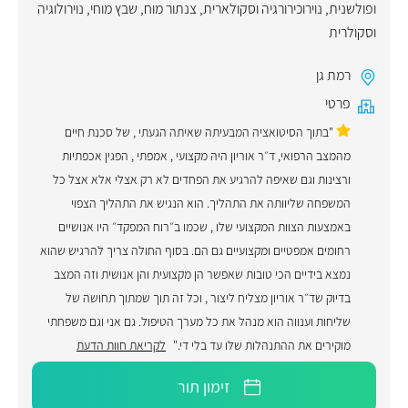
ופולשנית
,
נוירוכירורגיה וסקולארית
,
צנתור מוח
,
שבץ מוחי
,
נוירולוגיה
וסקולרית
רמת גן
פרטי
"בתוך הסיטואציה המבעיתה שאיתה הגעתי , של סכנת חיים
מהמצב הרפואי, ד״ר אוריון היה מקצועי , אמפתי , הפגין אכפתיות
ורצינות וגם שאיפה להרגיע את הפחדים לא רק אצלי אלא אצל כל
המשפחה שליוותה את התהליך. הוא הנגיש את התהליך הצפוי
באמצעות הצוות המקצועי שלו , שכמו ב״רוח המפקד״ היו אנושיים
רחומים אמפטיים ומקצועיים גם הם. בסוף החולה צריך להרגיש שהוא
נמצא בידיים הכי טובות שאפשר הן מקצועית והן אנושית וזה המצב
בדיוק שד״ר אוריון מצליח ליצור , וכל זה תוך שמתוך תחושה של
שליחות וענווה הוא מנהל את כל מערך הטיפול. גם אני וגם משפחתי
מוקירים את ההתנהלות שלו עד בלי די."
לקריאת חוות הדעת
זימון תור