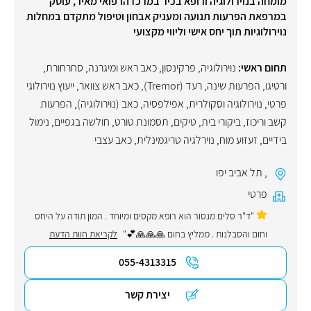
מומחה בנוירולוגיה ורופא בכיר במרכז הרפואי מאיר, עוסק
במרפאת הפרעות תנועה ומעניק אבחון וטיפול מתקדם במחלות
נוירולוגיות תוך יחס אישי וליווי מקצועי
תחום ראשי:
נוירולוגיה
,
פרקינסון
,
כאב ראש ומיגרנה
,
סחרחורת
,
ורטיגו
,
הפרעות שינה
,
רעד (Tremor)
,
כאב ראש צוואר
,
ייעוץ נוירולוגי
פרטי
,
נוירולוגיה וסקולרית
,
אפילפסיה
,
כאב (נוירולוגיה)
,
הפרעות
קשב וריכוז
,
ביקורי בית
,
טיקים
,
תסמונת טורט
,
חולשה בגפיים
,
נימול
בידיים
,
זעזוע מוח
,
נוירלגיה טריגמינלית
,
כאב עצבי
,
תל אביב יפו
פרטי
"ד"ר סּלים מנסור הוא רופא מקסים ומיוחד . המון תודה על היחס
וחום והסבלנות . ממליץ בחום 🙏🙏🙏💕"
לקריאת חוות הדעת
055-4313315
יצירת קשר