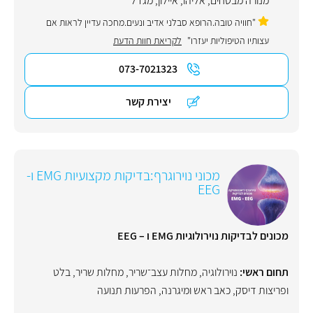
מנורה מבטחים
,
אליהו
,
איילון
,
מגדל
"חוויה טובה.הרופא סבלני אדיב ונעים.מחכה עדיין לראות אם
עצותיו הטיפוליות יעזרו"
לקריאת חוות הדעת
073-7021323
יצירת קשר
מכוני נוירוגרף:בדיקות מקצועיות EMG ו-
EEG
מכונים לבדיקות נוירולוגיות EMG ו – EEG
תחום ראשי:
נוירולוגיה
,
מחלות עצב־שריר
,
מחלות שריר
,
בלט
ופריצות דיסק
,
כאב ראש ומיגרנה
,
הפרעות תנועה