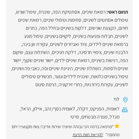
תחום ראשי:
רפואת שיניים
,
אסתטיקת הפה
,
שיננית
,
טיפול שורש
,
טיפולים אסתטיים לשיניים
,
סתימות וטיפולי שיניים
,
רפואת שיניים
חירום
,
הקצעת שורשים
,
דלקות בשיניים ובחלל הפה
,
כתרים
לשיניים
,
חבלות ופגיעות בשיניים
,
ליקויים בשיניים
,
טיפול מונע
ברפואת שיניים לילדים
,
ציוד ואביזרים לשיניים
,
עקירת שן בינה
,
הלבנת שיניים
,
ציפויי חרסינה
,
דלקת חניכיים
,
השתלות עצם
,
שיקום
הפה
,
רגישות בשיניים
,
רפואת שיניים ילדים
,
יישור שיניים שקוף
,
יישור
שיניים ולסתות
,
השתלת שיניים
,
היגיינת שיניים ופה
,
כאבי פה ושיניים
,
טיפול בשיניים כלואות
,
שיננית לילדים ונוער
,
תכשירים טיפוליים
לשיניים
,
עקירות כירורגיות
,
כתרי זירקוניה
,
הרמת סינוס
לוד
לאומית
,
הפניקס
,
דקלה
,
לאומית כסף/זהב
,
איילון
,
הראל
,
מגדל
,
מנורה מבטחים
,
פרטי
"מרפאה ברמה הכי גבוהה שיש!!! שירות אדיב!! צוות מקצועי!! יחס
מהמם!!"
לקריאת חוות הדעת