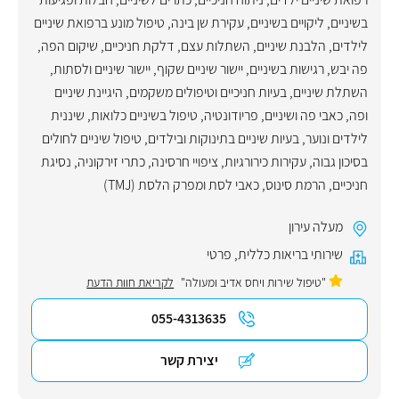
בשיניים
,
ליקויים בשיניים
,
עקירת שן בינה
,
טיפול מונע ברפואת שיניים
לילדים
,
הלבנת שיניים
,
השתלות עצם
,
דלקת חניכיים
,
שיקום הפה
,
פה יבש
,
רגישות בשיניים
,
יישור שיניים שקוף
,
יישור שיניים ולסתות
,
השתלת שיניים
,
בעיות חניכיים וטיפולים משקמים
,
היגיינת שיניים
ופה
,
כאבי פה ושיניים
,
פריודונטיה
,
טיפול בשיניים כלואות
,
שיננית
לילדים ונוער
,
בעיות שיניים בתינוקות ובילדים
,
טיפול שיניים לחולים
בסיכון גבוה
,
עקירות כירורגיות
,
ציפויי חרסינה
,
כתרי זירקוניה
,
נסיגת
חניכיים
,
הרמת סינוס
,
כאבי לסת ומפרק הלסת (TMJ)
מעלה עירון
שירותי בריאות כללית
,
פרטי
"טיפול שירות ויחס אדיב ומעולה"
לקריאת חוות הדעת
055-4313635
יצירת קשר