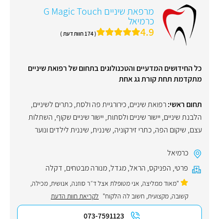
מרפאת שיניים G Magic Touch
כרמיאל
4.9
( 174 חוות דעת )
כל החידושים המדעיים והטכנולוגים בתחום של רפואת שיניים
מתקדמת תחת קורת גג אחת
תחום ראשי:
רפואת שיניים
,
כירורגיית פה ולסת
,
כתרים לשיניים
,
הלבנת שיניים
,
יישור שיניים ולסתות
,
יישור שיניים שקוף
,
השתלות
עצם
,
שיקום הפה
,
כתרי זירקוניה
,
שיננית
,
שיננית לילדים ונוער
כרמיאל
פרטי
,
הפניקס
,
הראל
,
מגדל
,
מנורה מבטחים
,
דקלה
"מאוד ממליצה, אני מטופלת אצל ד״ר סוזנה, אנושית, מכילה,
קשובה, מקצועית, חשוב לה הלקוח"
לקריאת חוות הדעת
073-7591123