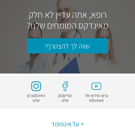
רופא, אתה עדיין לא חלק
מאינדקס המומחים שלנו?
שווה לך להצטרף!
ערוץ הוידאו של
הפייסבוק
האינסטגרם
Infomed
שלנו
שלנו
על אינפומד