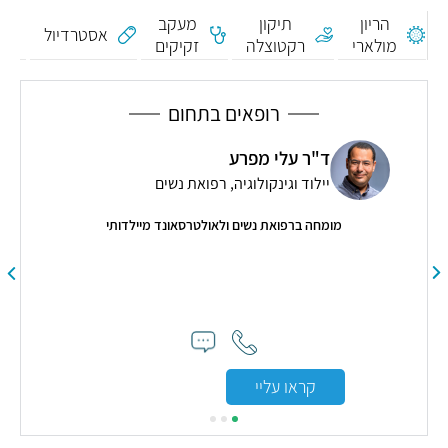
נ
הריון
תיקון
מעקב
ג
אסטרדיול
מולארי
רקטוצלה
זקיקים
א
רופאים בתחום
ד"ר עלי מפרע
יילוד וגינקולוגיה, רפואת נשים
מומחה ברפואת נשים ולאולטרסאונד מיילדותי
"אנח
להיו
מט
קראו עליי