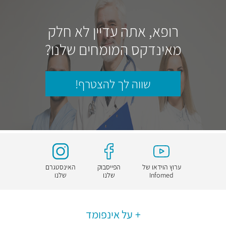
רופא, אתה עדיין לא חלק
מאינדקס המומחים שלנו?
שווה לך להצטרף!
ערוץ הוידאו של
הפייסבוק
האינסטגרם
Infomed
שלנו
שלנו
על אינפומד