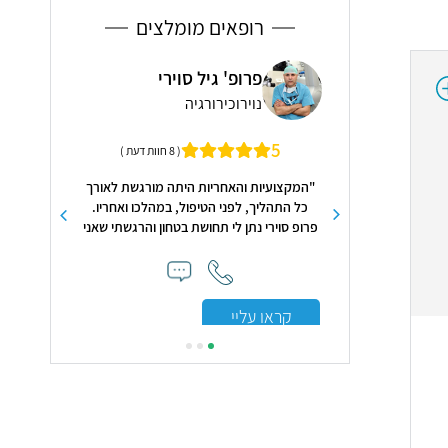
רופאים מומלצים
 תם
פרופ' גיל סוירי
ד"ר
נוירוכירורגיה
פסי
5
5
( 161 חוות דעת )
( 8 חוות דעת )
צוינת לגבי ד"רגיא תם.
"המקצועיות והאחריות היתה מורגשת לאורך
"הגעתי לאילן
יפולו. יש לי רק חוות
כל התהליך, לפני הטיפול, במהלכו ואחריו.
ובלי לדעת למה
ידע מעולה סבלני ורגיש
פרופ סוירי נתן לי תחושת בטחון והרגשתי שאני
תחושת הקשבה
חולים"
בידיים טובות ומקצועיות"
ההסבר היה
ולחששות. הטיפ
קראו עליי
קראו עלי