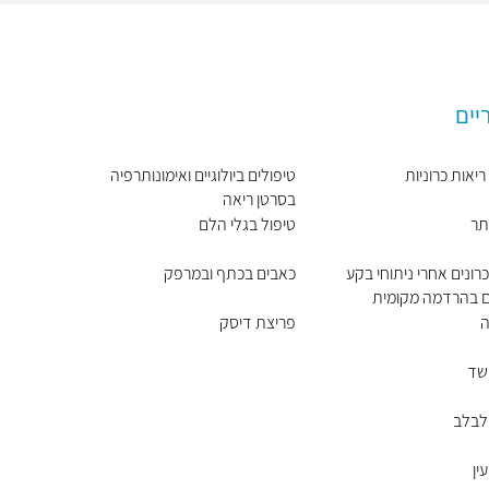
יים
יאות כרוניות
טיפולים ביולוגיים ואימונותרפיה
בסרטן ריאה
תר
טיפול בגלי הלם
רונים אחרי ניתוחי בקע
כאבים בכתף ובמרפק
ים בהרדמה מקומית
ה
פריצת דיסק
שד
לבלב
ין