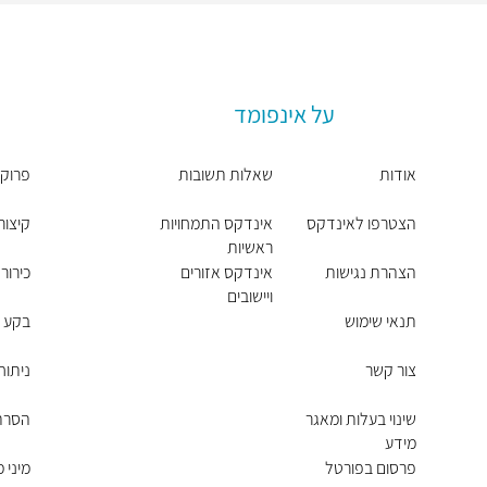
על אינפומד
אודות
שאלות תשובות
פרוקט
הצטרפו לאינדקס
אינדקס התמחויות
קיצור
ראשיות
הצהרת נגישות
אינדקס אזורים
כירור
ויישובים
תנאי שימוש
בקע -
צור קשר
ניתוח
שינוי בעלות ומאגר
הסרת 
מידע
פרסום בפורטל
מיני 