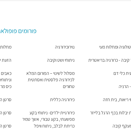
פורומים פופולאר
ולוגיה ומחלות מעי
נוירוכירורגיה
מחלות ר
 קיבה - כרורגיה בריאטרית
ניתוחי ושט וקיבה
הזעת י
גית כלי דם
מסלול לשינוי – הפורום המלא
כאבים כ
לכירורגיה פלסטית ואסתטית
וניתוח
 הרניה
טחורים
כיס מר
י ריאות, בית חזה
כירורגיה כללית
סרטן ה
יבלות בכף הרגל בלייזר
כירורגיית ילדים- ניתוחי בקע
סרטן ה
מפשעתי, בקע טבורי, אשך טמיר
מעקף קיבה
כריתת לבלב, ניתוח וויפל
סרטן הע