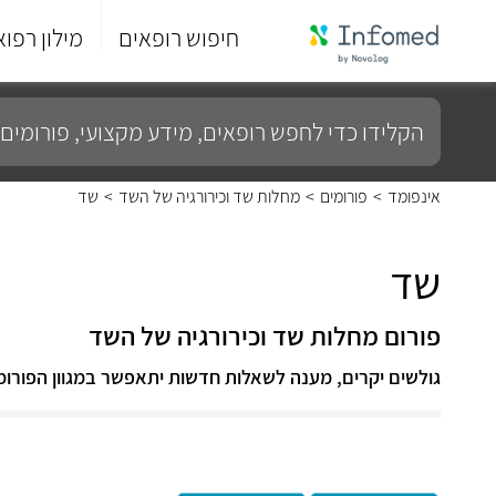
חיפוש רופאים
מילון רפוא
סוף
התפריט
הקלידו
הראשי.
כדי
לחפש
רופאים,
מידע
אינפומד
>
פורומים
>
מחלות שד וכירורגיה של השד
>
שד
מקצועי,
פורומים
ועוד...
שד
פורום מחלות שד וכירורגיה של השד
גולשים יקרים, מענה לשאלות חדשות יתאפשר במגוון הפורומ