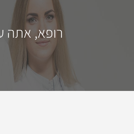
רופא, אתה ע