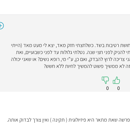
ד"ר גיא
עיניים
4.9
מתי עם מעט תחושת רטיבות בשד. כשלחצתי חזק מאד, יצא לי מעט מאד (הייתי
 להניק לפני חצי שנה. נטלתי גלולות עד לפני כשבועיים, ואת
"יש לי רק חוות דעת מ
י צריכה לרוץ להבדק, ואם כן, ע"י מי, רופא נשים? או שאני יכולה
כל יום מברכת שאני בט
 זה לא ממשיך פשוט להמשיך לחיות ללא חשש?
דעת מצוינת עליו.בעל 
כלפי ה
0
0
קראו עליי
פרשה שאת מתאר היא פיזיולוגית ( תקינה ) ואין צורך לבדוק אותה.