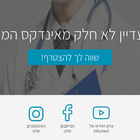
דיין לא חלק מאינדקס המו
שווה לך להצטרף!
ערוץ הוידאו של
הפייסבוק
האינסטגרם
Infomed
שלנו
שלנו