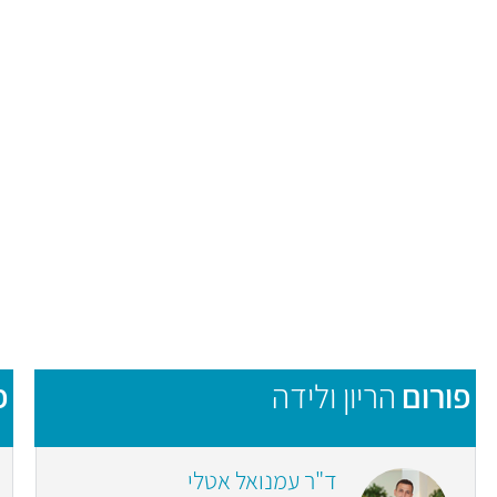
פורום
הריון ולידה
פ
ד"ר עמנואל אטלי