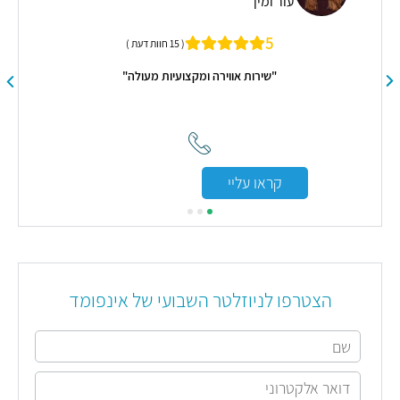
עור ומין
מנ
5
( 15 חוות דעת )
"שירות אווירה ומקצועיות מעולה"
ענית
 את
שיש
אים
קראו עליי
פגשתי
"
הצטרפו לניוזלטר השבועי של אינפומד