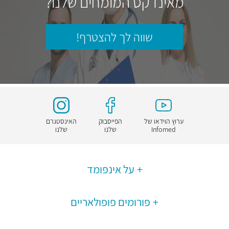
מאינדקס המומחים שלנו?
שווה לך להצטרף!
ערוץ הוידאו של
הפייסבוק
האינסטגרם
Infomed
שלנו
שלנו
על אינפומד
פורומים פופולאריים