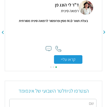
ד"ר לי הונג פן
רפואה סינית
בין
בעלת תואר M.D מסין ופרופסור לרפואה סינית מסורתית
גינ
קראו עליי
הצטרפו לניוזלטר השבועי של אינפומד