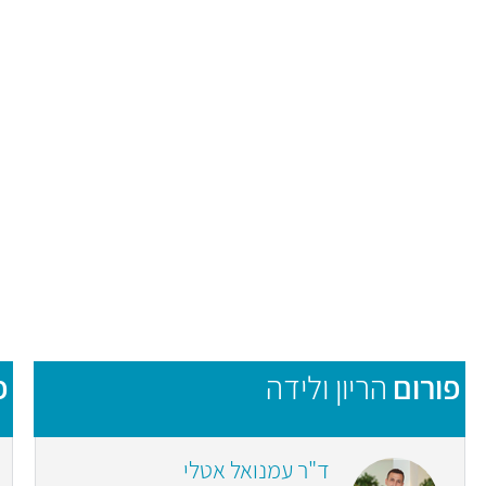
פורום
הריון ולידה
פ
ד"ר עמנואל אטלי