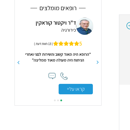
רופאים מומלצים
 סוירי
ד"ר ויקטור קוראקין
פרו
גיה
כירורגיה
ילד
5.0
5
( 8 חוות דעת )
( 13 חוות דעת )
ת היתה מורגשת לאורך
"הרופא היה מאוד קשוב והשירות לםני ואחרי
"הפרופסור דני
פול, במהלכו ואחריו.
הניתוח היה מעולה מאוד ממליצה"
את ממצאי הבדי
שת בטחון והרגשתי שאני
התייחסו
ת ומקצועיות"
קראו עליי
קראו עלי