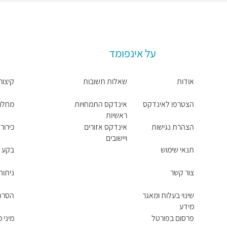
על אינפומד
אודות
שאלות תשובות
קיצור
הצטרפו לאינדקס
אינדקס התמחויות
מחלות
ראשיות
הצהרת נגישות
אינדקס אזורים
כירור
ויישובים
תנאי שימוש
בקע -
צור קשר
ניתוח
שינוי בעלות ומאגר
הסרת 
מידע
פרסום בפורטל
מיני 