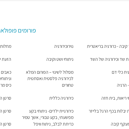
פורומים פופולאר
 קיבה - כרורגיה בריאטרית
נוירוכירורגיה
מחלות ר
 שד וכירורגיה של השד
ניתוחי ושט וקיבה
הזעת י
גית כלי דם
מסלול לשינוי – הפורום המלא
כאבים כ
לכירורגיה פלסטית ואסתטית
וניתוח
 הרניה
טחורים
כיס מר
י ריאות, בית חזה
כירורגיה כללית
סרטן ה
יבלות בכף הרגל בלייזר
כירורגיית ילדים- ניתוחי בקע
סרטן ה
מפשעתי, בקע טבורי, אשך טמיר
מעקף קיבה
כריתת לבלב, ניתוח וויפל
סרטן הע