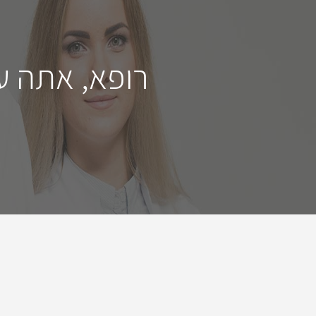
רופא, אתה ע