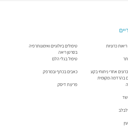
יים
יאות כרוניות
טיפולים ביולוגיים ואימונותרפיה
בסרטן ריאה
תר
טיפול בגלי הלם
רונים אחרי ניתוחי בקע
כאבים בכתף ובמרפק
ים בהרדמה מקומית
ה
פריצת דיסק
שד
לבלב
ין