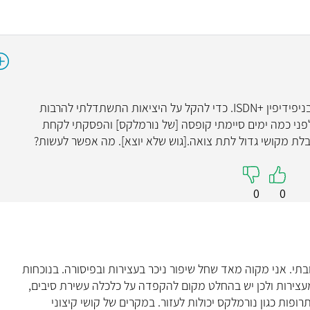
פרופ' גיל
נוירוכירור
5
סובלת זה שבועיים מפיסורה גדולה ומטופלת בניפידיפין +ISDN. כדי להקל על היציאות התשתדלתי להרבות
לפני כמה ימים סיימתי קופסה [של נורמלקס] והפסקתי לקחת
"המקצועיות והאחריו
בלת מקושי גדול לתת צואה.[גוש שלא יוצא]. מה אפשר לעשות?
כל התהליך, לפני הטי
פרופ סוירי נתן לי תחו
בידיים טובו
0
0
קראו עליי
תי. אני מקוה מאד שחל שיפור ניכר בעצירות ובפיסורה. בנוכחות
מעצירות ולכן יש בהחלט מקום להקפדה על כלכלה עשירת סיבים,
ופות כגון נורמלקס יכולות לעזור. במקרים של קושי קיצוני