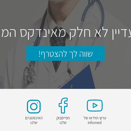
דיין לא חלק מאינדקס המו
שווה לך להצטרף!
ערוץ הוידאו של
הפייסבוק
האינסטגרם
Infomed
שלנו
שלנו