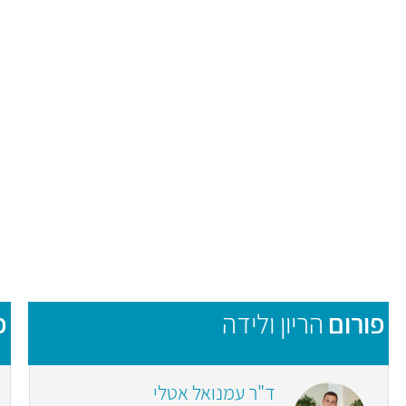
פורום
הריון ולידה
פ
ד"ר עמנואל אטלי