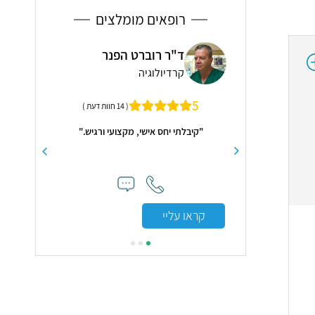
רופאים מומלצים
רצה פוקס
ד"ר רוברט הפנר
ד"ר
ה
קרדיולוגיה
עינ
4.9
5
( 12 חוות דעת )
( 14 חוות דעת )
יחה לעזור לי במקום
"קיבלתי יחס אישי, מקצועי ורגיש."
"רופא מעולה
א נצליחו"
שמחים 
קראו עליי
קראו עלי