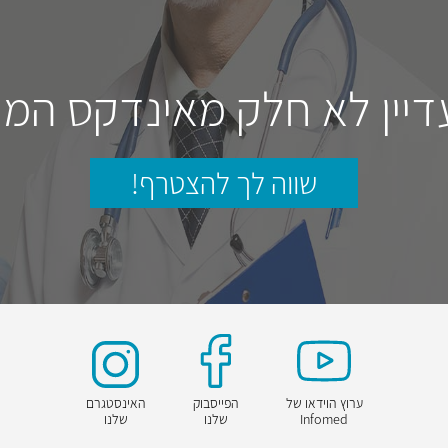
דיין לא חלק מאינדקס המו
שווה לך להצטרף!
ערוץ הוידאו של
הפייסבוק
האינסטגרם
Infomed
שלנו
שלנו