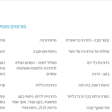
פורומים פופול
קיצור קיבה - כרורגיה בריאטרית
נוירוכירורגיה
מחלו
מחלות שד וכירורגיה של השד
ניתוחי ושט וקיבה
הזע
כירורגית כלי דם
מסלול לשינוי – הפורום המלא
כאבי
לכירורגיה פלסטית ואסתטית
וני
בקע - הרניה
טחורים
כיס
ניתוחי ריאות, בית חזה
כירורגיה כללית
סרט
הסרת יבלות בכף הרגל בלייזר
כירורגיית ילדים- ניתוחי בקע
טיפו
מפשעתי, בקע טבורי, אשך טמיר
בסר
מיני מעקף קיבה
כריתת לבלב, ניתוח וויפל
טיפו