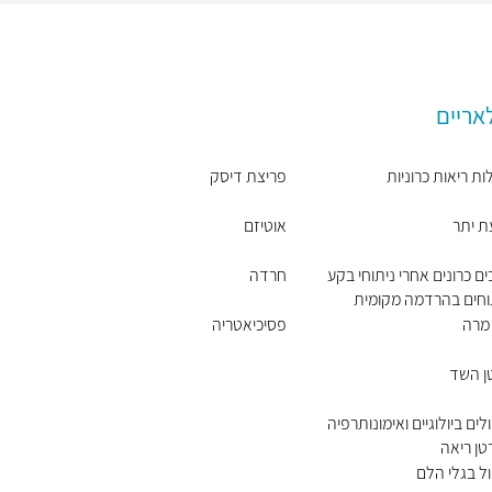
אריים
ת ריאות כרוניות
פריצת דיסק
ת יתר
אוטיזם
ם כרונים אחרי ניתוחי בקע
חרדה
תוחים בהרדמה מקומית
 מרה
פסיכיאטריה
ן השד
לים ביולוגיים ואימונותרפיה
טן ריאה
ל בגלי הלם