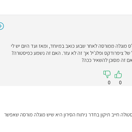
פרופ' ת
קרדיולוגי
5
 לפני כחודשיים נקזו לי בחדר מיון 10 ס"ס מוגלה ממורסה לאחר שבוע כואב במיוחד, ומאז ועד היום יש לי
ל של ציפרודקס ופלג'יל אך זה לא עזר. האם זה נשמע כפיסטורה?
"רופא מצטיינת. הצל
אם זה מסוכן להשאיר ככה?
שאחרים ל
0
0
קראו עליי
סטולה חייב תיקון בחדר ניתוח הסירון היא שיש מוגלה מורסה שאפשר