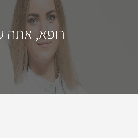
רופא, אתה ע