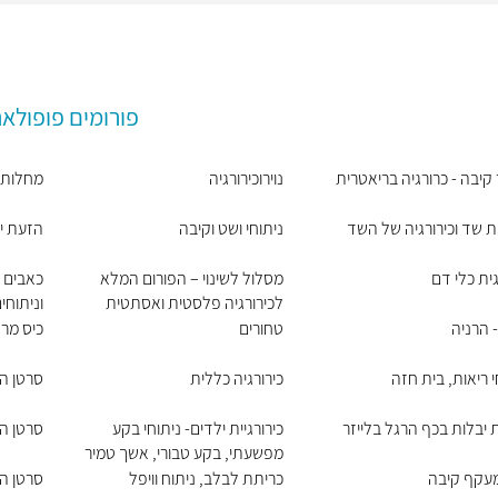
פורומים פופולאר
 קיבה - כרורגיה בריאטרית
נוירוכירורגיה
מחלות ר
 שד וכירורגיה של השד
ניתוחי ושט וקיבה
הזעת י
גית כלי דם
מסלול לשינוי – הפורום המלא
כאבים כ
לכירורגיה פלסטית ואסתטית
וניתוח
 הרניה
טחורים
כיס מר
י ריאות, בית חזה
כירורגיה כללית
סרטן ה
יבלות בכף הרגל בלייזר
כירורגיית ילדים- ניתוחי בקע
סרטן ה
מפשעתי, בקע טבורי, אשך טמיר
מעקף קיבה
כריתת לבלב, ניתוח וויפל
סרטן הע