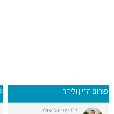
פורום
הריון ולידה
פ
ד"ר עמנואל אטלי