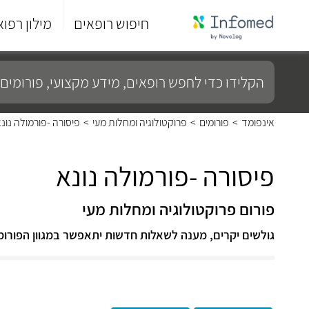
חיפוש רופאים
מילון רפוא
סוף
התפריט
הקלידו
הראשי.
כדי
לחפש
רופאים,
מידע
אינפומד
>
פורומים
>
פרוקטולוגיה ומחלות מעי
>
פיסורה -פורמולה נונ
מקצועי,
פורומים
ועוד...
פיסורה -פורמולה נונא
פורום פרוקטולוגיה ומחלות מעי
גולשים יקרים, מענה לשאלות חדשות יתאפשר במגוון הפורומ