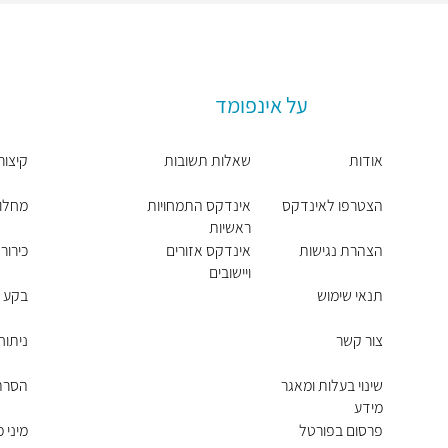
על אינפומד
אודות
שאלות תשובות
קיצור
הצטרפו לאינדקס
אינדקס התמחויות
מחלות
ראשיות
הצהרת נגישות
אינדקס אזורים
כירור
ויישובים
תנאי שימוש
בקע -
צור קשר
ניתוח
שינוי בעלות ומאגר
הסרת 
מידע
פרסום בפורטל
מיני 