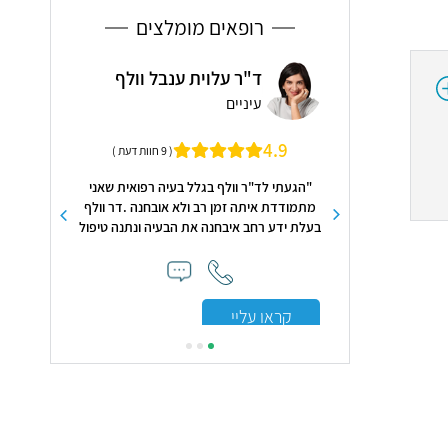
רופאים מומלצים
ל אורן
ד"ר עלוית ענבל וולף
ד"ר
ה
עיניים
עור 
5.0
4.9
( 26 חוות דעת )
( 9 חוות דעת )
. נעים. אדיב."
"הגעתי לד"ר וולף בגלל בעיה רפואית שאני
"רופא מקצועי
מתמודדת איתה זמן רב ולא אובחנה .דר וולף
אבחנה וטיפו
בעלת ידע רחב איבחנה את הבעיה ונתנה טיפול
נכון.דר וולף מקצועית ומאוד סבלנית .תודה
רבה"
קראו עלי
קראו עליי