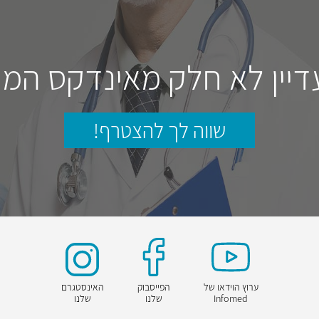
דיין לא חלק מאינדקס המו
שווה לך להצטרף!
ערוץ הוידאו של
הפייסבוק
האינסטגרם
Infomed
שלנו
שלנו