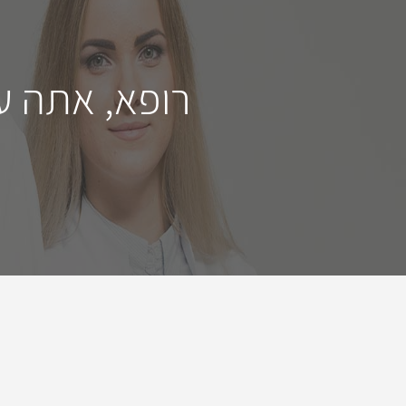
רופא, אתה ע