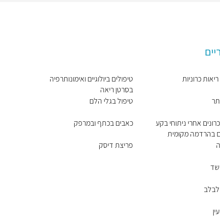
יים
יאות כרוניות
טיפולים ביולוגיים ואימונותרפיה
בסרטן ריאה
תר
טיפול בגלי הלם
רונים אחרי ניתוחי בקע
כאבים בכתף ובמרפק
ים בהרדמה מקומית
ה
פריצת דיסק
שד
לבלב
ין