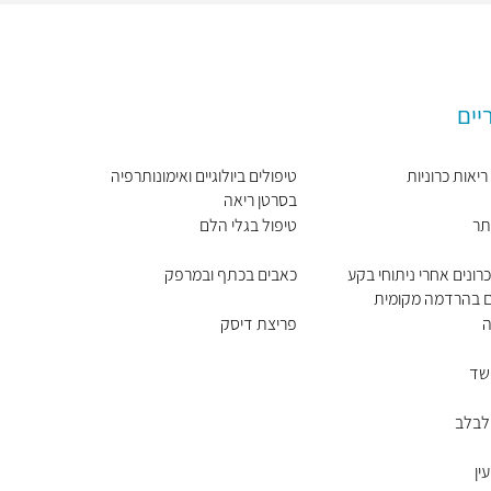
יים
יאות כרוניות
טיפולים ביולוגיים ואימונותרפיה
בסרטן ריאה
תר
טיפול בגלי הלם
רונים אחרי ניתוחי בקע
כאבים בכתף ובמרפק
ים בהרדמה מקומית
ה
פריצת דיסק
שד
לבלב
ין