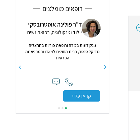
רופאים מומלצים
ד"ר
ל קייזמן
ד"ר פולינה אוסטרובסקי
אף א
יילוד וגינקולוגיה, רפואת נשים
ראש-
 ואונקולוגיה רפואית
גינקולוגית בכירה ורופאת פוריות בהרצליה
רופא בכיר ומ
מדיקל סנטר, בבית החולים לניאדו ובמרפאתה
א.א.ג ביחידת
הפרטית
העמק בעפו
קראו עליי
קראו עלי