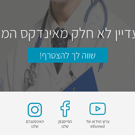
דיין לא חלק מאינדקס המו
שווה לך להצטרף!
ערוץ הוידאו של
הפייסבוק
האינסטגרם
Infomed
שלנו
שלנו