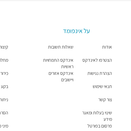
על אינפומד
אודות
שאלות תשובות
קיצור
הצטרפו לאינדקס
אינדקס התמחויות
מחלות
ראשיות
הצהרת נגישות
אינדקס אזורים
כירור
ויישובים
תנאי שימוש
בקע -
צור קשר
ניתוח
שינוי בעלות ומאגר
הסרת 
מידע
פרסום בפורטל
מיני 