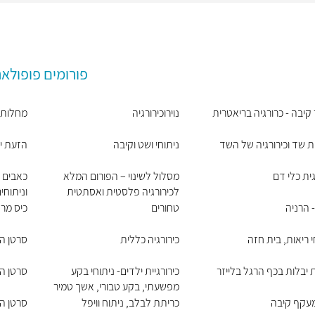
פורומים פופולאר
 קיבה - כרורגיה בריאטרית
נוירוכירורגיה
מחלות ר
 שד וכירורגיה של השד
ניתוחי ושט וקיבה
הזעת י
גית כלי דם
מסלול לשינוי – הפורום המלא
כאבים כ
לכירורגיה פלסטית ואסתטית
וניתוח
 הרניה
טחורים
כיס מר
י ריאות, בית חזה
כירורגיה כללית
סרטן ה
יבלות בכף הרגל בלייזר
כירורגיית ילדים- ניתוחי בקע
סרטן ה
מפשעתי, בקע טבורי, אשך טמיר
מעקף קיבה
כריתת לבלב, ניתוח וויפל
סרטן הע