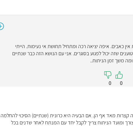
ד"ר דניא
אונקולוגיה
מומחה לרפואה פנימית
 אין כאבים. איפה יציאה רכה ומתחיל תחושת אי נעימות. הייתי
ם טוענים שזה יכול לפגוע בסוגרים. אני עם הנושא הזה כבר שנתיים
מה משך זמן הניתוח..
0
0
קראו עליי
קצרות מאד אף הן. אם הבעיה היא כרונית (שנתיים) הסיכוי להחלמה
ורך ומועד הניתוח צריך לקבל יחד עם המנתח לאחר שדנים בכל