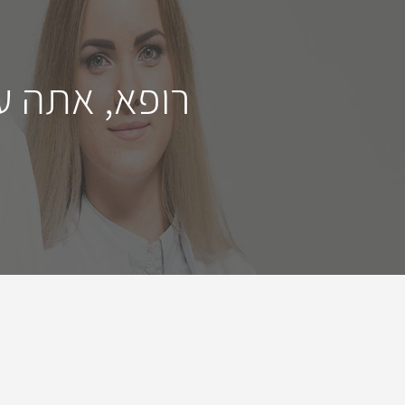
רופא, אתה ע