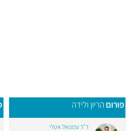
פורום
הריון ולידה
פ
ד"ר עמנואל אטלי