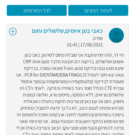
לעמוד הפורום
לכל הפורומים
כאבי בטן איומים,שלשולים וחום
שירה
17/08/2021 | 01:41
היי דר, מזה חודש וקצת אני סובלת מחום לסירוגין, כאבי בטן
איומים ושלשולים. בדיקות דם תקינות מלבד פעם אחת CRP
שיצא מעט גבוה ובדיקת Folic acid שיצאה נמוכה. בבדיקת
צואה יצא חיובי לטפיל PCR for DIENTAMOEBA FRAGILIS . אני
מועמדת לבדיקת קולונוסקופיה+גסטרוסקופיה ובנוסף אתמול
עברתי CTE הכולל חומר ניגוד בשתייה והזרקה . לאחר הCT היו
שלשולים נוראיים, ללא הפסקה, מיימים נורא, חולשה קיצונית
וחיוורון, היום אני עם כאבים וצריבות חזקות בתעלה האנאלית
(מרגיש מתחת לעצם הזנב, לא כל כך יודעת להסביר) מתחזק
בישיבה בשירותים ובניסיונות לחיצה או בקימה ושיבה ולפעמים זה
מורגש ממש בהיקף האגן ובפי הטבעת עצמו . אני מרגישה שאני
צריכה להתרוקן והגוף מונע ממני עקב הכאב והצריבה כאילו אין לי
שליטה, כאילו הגוף בטראומה לאחר שתיית החומר ניגוד בCT.