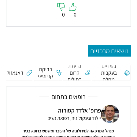
0
0
נושאים מרכזיים
הקלת כאב
בשדיים
כריתת
בדיקת
בעקבות
קרום
דאנאזול
קריוטיפ
מחלה
בתולים
פיברוציסטית
רופאים בתחום
פרופ' אלדד קטורזה
יילוד וגינקולוגיה, רפואת נשים
מנהל המרפאה לנוירולוגיה של העובר ומשמש כרופא בכיר
ביחידת האולטרסאונד והדמיית העובר במרכז לנשים ויולדות