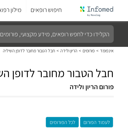
חיפוש רופאים
מילון רפוא
סוף
התפריט
הקלידו
הראשי.
כדי
לחפש
רופאים,
מידע
אינפומד
>
פורומים
>
הריון ולידה
>
חבל הטבור מחובר לדופן השיליה
מקצועי,
פורומים
ועוד...
חבל הטבור מחובר לדופן הש
פורום הריון ולידה
לעמוד הפורום
לכל הפורומים