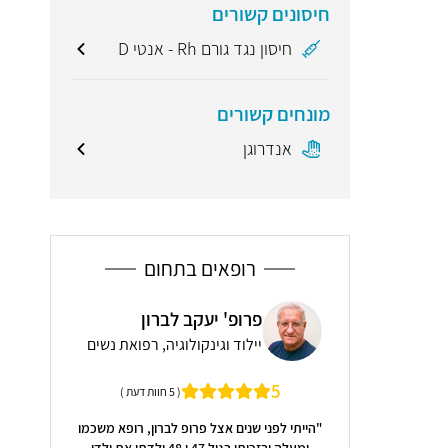
חיסונים קשורים
חיסון נגד גורם Rh - אנטי D
מונחים קשורים
אנדרוגן
רופאים בתחום
ד"ר נטע לניאדו שריג -
יעקב לברון
ד
מומחית למשפחה, עוסקת
ינקולוגיה, רפואת נשים
י
ברפואת גיל המעבר
רפואת משפחה
מנהלת היחיד
( 5 חוות דעת )
5
( 5 חוות דעת )
ל פרופ לברון, רופא משכמו
ומעלה ובזכותו בגיל 47 ו 48 ילדתי את ילדי