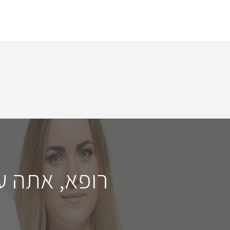
רופא, אתה ע