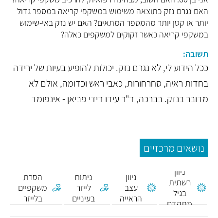
האם נגרם נזק כתוצאה משימוש במשקפי קריאה במספר גדול
יותר או קטן יותר מהמספר המתאים? האם יש נזק באי-שימוש
במשקפי קריאה כאשר זקוקים למשקפים כאלה?
תשובה:
ככל הידוע לי, לא נגרם נזק. יכולות להופיע בעיות של ירידה
בחדות ראיה, סחרחורות, כאבי ראש וכדומה, אולם לא
מדובר בנזק. בברכה, ד"ר עידו דידי פביאן - אינפומד
נושאים מרכזיים
ניוון
ניוון
ניתוח
הסרת
רשתית
עצב
לייזר
משקפיים
בגיל
הראייה
בעיניים
בלייזר
מתקדם