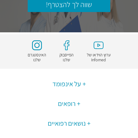
שווה לך להצטרף!
ערוץ הוידאו של
הפייסבוק
האינסטגרם
Infomed
שלנו
שלנו
על אינפומד
רופאים
נושאים רפואיים