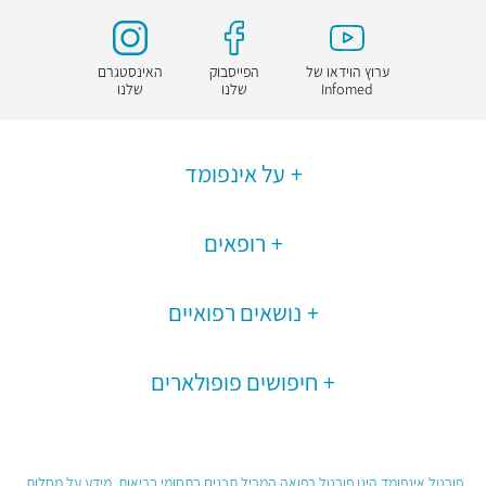
ערוץ הוידאו של
הפייסבוק
האינסטגרם
Infomed
שלנו
שלנו
על אינפומד
רופאים
נושאים רפואיים
חיפושים פופולארים
פורטל אינפומד הינו פורטל רפואה המכיל תכנים בתחומי בריאות, מידע על מחלות,