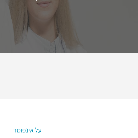
על אינפומד