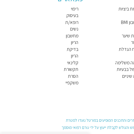
ת ביציות
ריפוי
בעיסוק
 BMI
רופא/ת
נשים
מומלץ/
 שיער
מחשבון
ת
ר
הריון
ח הגדלת
בדיקת
הריון
ה משלימה
קלינאי
ול בבעיות
תקשורת
שיניים
הסרת
משקפיי
ם בלייזר
עזרים והתכנים המופיעים בפורטל נועדו למטרת
והגולש לקבלת ייעוץ על ידי גורם רפואי מוסמך