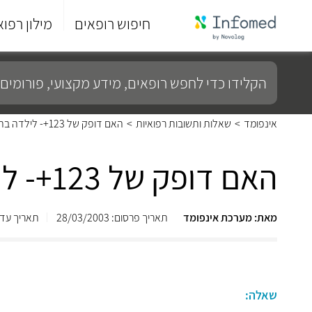
חיפוש רופאים
מילון רפוא
סוף
התפריט
הקלידו
הראשי.
כדי
לחפש
רופאים,
מידע
אינפומד
>
שאלות ותשובות רפואיות
>
האם דופק של 123+- לילדה בת שנתיים בזמן מנוחה (ישיבה וכו..) תקין ?
מקצועי,
פורומים
ועוד...
האם דופק של 123+- לילדה בת שנתיים בזמן מנוחה (ישיבה וכו..) תקין ?
מאת: מערכת אינפומד
תאריך פרסום: 28/03/2003
תאריך עדכון: 2013
שאלה: