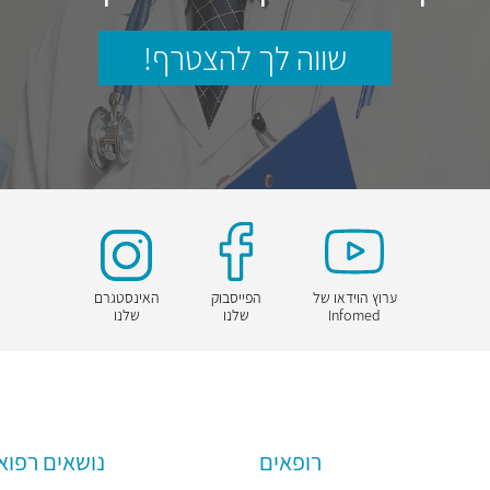
שווה לך להצטרף!
ערוץ הוידאו של
הפייסבוק
האינסטגרם
Infomed
שלנו
שלנו
רופאים
נושאים רפוא