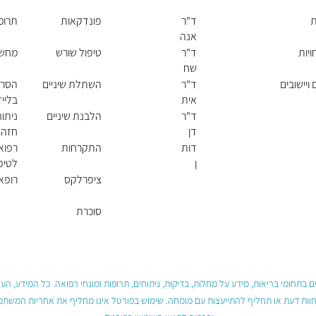
ת
ד"ר
פונדקאות
תרומ
אנה
קונ
יות
ד"ר
טיפול שורש
מחשבון
צבי
שח
ץ'
ר
ויישובים
ד"ר
השתלת שיניים
הסרת
בר
אית
בלייז
יהוד
י
ד"ר
הלבנת שיניים
ניתו
ה
טוק
דן
חזה
טלי
מנ
דות
התקרחות
רפוא
שס
ן
לטיפ
וגמן
עיכול
ציפרלקס
רופא 
סוכרת
 בתחומי בריאות, מידע על מחלות, בדיקות, ניתוחים, תרופות ומונחי רפואה. כל המידע, ה
חוות דעת או תחליף להתייעצות עם מומחה. שימוש בפורטל אינו מחליף את אחריות המשתמש 