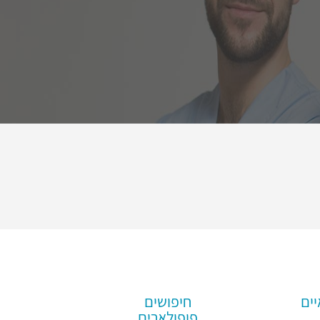
יים
חיפושים
פופולארים