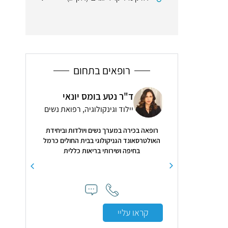
רופאים בתחום
גר
ד"ר נטע בומס יונאי
ד"ר
קולוגיה, רפואת נשים
יילוד וגינקולוגיה, רפואת נשים
עור 
רופאה בכירה במערך נשים ויולדות וביחידת
4.9
( 21 חוות דעת )
האולטרסאונד הגניקולוגי בבית החולים כרמל
בחיפה ושירותי בריאות כללית
ו ומעלה, נעים, חייכני,
"דר עידית אור
 מאוד , אני אצלו כבר
עושה בדיקה פ
ישי ✋🏻"
שרופאים אחר
שאני בידיים ט
שנים
קראו עליי
קראו עלי