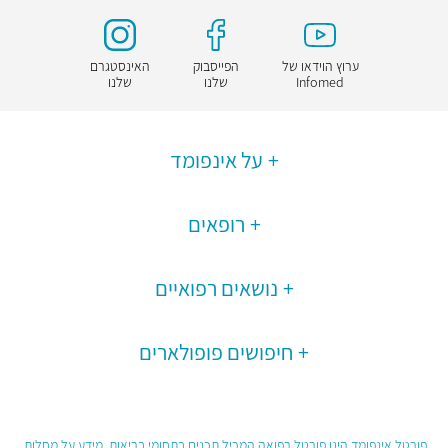
ערוץ הוידאו של
הפייסבוק
האינסטגרם
Infomed
שלנו
שלנו
על אינפומד
רופאים
נושאים רפואיים
חיפושים פופולארים
פורטל אינפומד הינו פורטל רפואה המכיל תכנים בתחומי בריאות, מידע על מחלות,